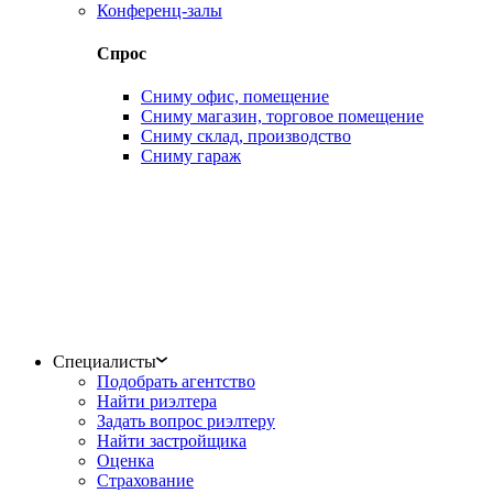
Конференц-залы
Спрос
Сниму офис, помещение
Сниму магазин, торговое помещение
Сниму склад, производство
Сниму гараж
Специалисты
Подобрать агентство
Найти риэлтера
Задать вопрос риэлтеру
Найти застройщика
Оценка
Страхование