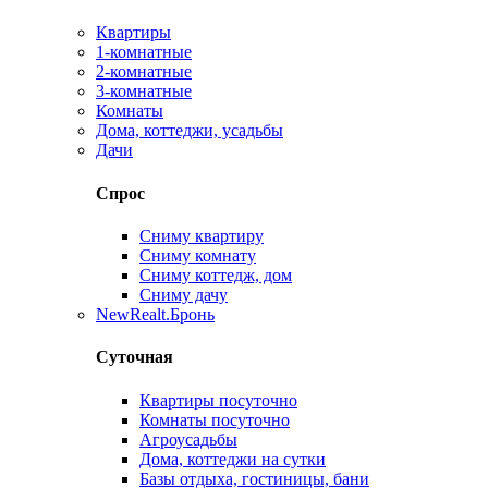
Квартиры
1-комнатные
2-комнатные
3-комнатные
Комнаты
Дома, коттеджи, усадьбы
Дачи
Спрос
Сниму квартиру
Сниму комнату
Сниму коттедж, дом
Сниму дачу
New
Realt.Бронь
Суточная
Квартиры посуточно
Комнаты посуточно
Агроусадьбы
Дома, коттеджи на сутки
Базы отдыха, гостиницы, бани