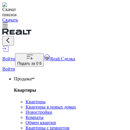
Скачать
Войти
Realt.Сделка
Подать за
0 ƃ
Войти
Продажа
Квартиры
Квартиры
Квартиры в новых домах
Новостройки
Комнаты
Обмен квартир
Квартиры с ремонтом