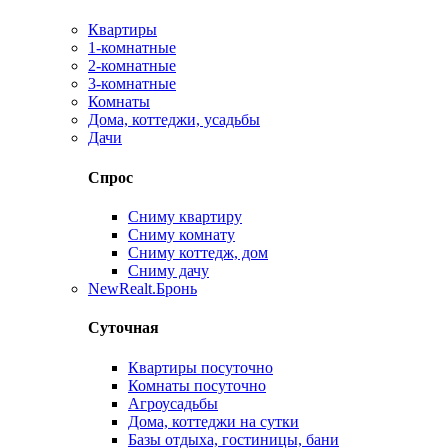
Квартиры
1-комнатные
2-комнатные
3-комнатные
Комнаты
Дома, коттеджи, усадьбы
Дачи
Спрос
Сниму квартиру
Сниму комнату
Сниму коттедж, дом
Сниму дачу
New
Realt.Бронь
Суточная
Квартиры посуточно
Комнаты посуточно
Агроусадьбы
Дома, коттеджи на сутки
Базы отдыха, гостиницы, бани