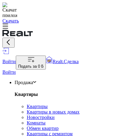
Скачать
Войти
Realt.Сделка
Подать за
0 ƃ
Войти
Продажа
Квартиры
Квартиры
Квартиры в новых домах
Новостройки
Комнаты
Обмен квартир
Квартиры с ремонтом