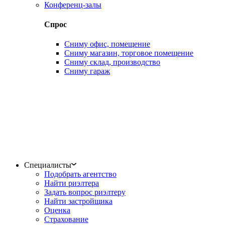
Конференц-залы
Спрос
Сниму офис, помещение
Сниму магазин, торговое помещение
Сниму склад, производство
Сниму гараж
Специалисты
Подобрать агентство
Найти риэлтера
Задать вопрос риэлтеру
Найти застройщика
Оценка
Страхование