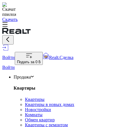
Скачать
Войти
Realt.Сделка
Подать за
0 ƃ
Войти
Продажа
Квартиры
Квартиры
Квартиры в новых домах
Новостройки
Комнаты
Обмен квартир
Квартиры с ремонтом