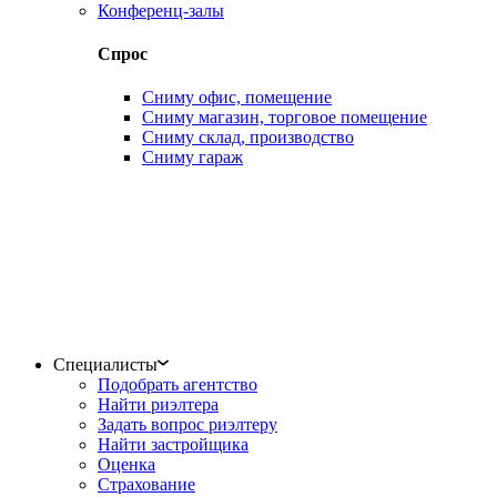
Конференц-залы
Спрос
Сниму офис, помещение
Сниму магазин, торговое помещение
Сниму склад, производство
Сниму гараж
Специалисты
Подобрать агентство
Найти риэлтера
Задать вопрос риэлтеру
Найти застройщика
Оценка
Страхование