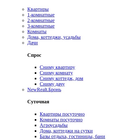
Квартиры
1-комнатные
2-комнатные
3-комнатные
Комнаты
Дома, коттеджи, усадьбы
Дачи
Спрос
Сниму квартиру
Сниму комнату
Сниму коттедж, дом
Сниму дачу
New
Realt.Бронь
Суточная
Квартиры посуточно
Комнаты посуточно
Агроусадьбы
Дома, коттеджи на сутки
Базы отдыха, гостиницы, бани