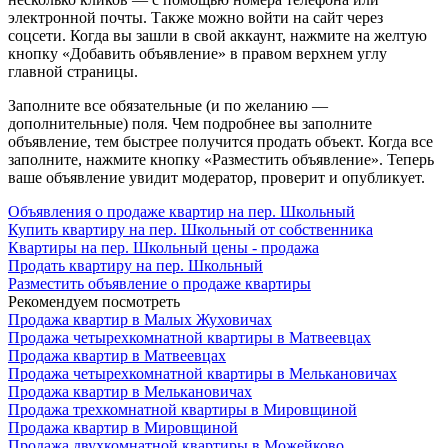
электронной почты. Также можно войти на сайт через
соцсети. Когда вы зашли в свой аккаунт, нажмите на желтую
кнопку «Добавить объявление» в правом верхнем углу
главной страницы.
Заполните все обязательные (и по желанию —
дополнительные) поля. Чем подробнее вы заполните
объявление, тем быстрее получится продать объект. Когда все
заполните, нажмите кнопку «Разместить объявление». Теперь
ваше объявление увидит модератор, проверит и опубликует.
Объявления о продаже квартир на пер. Школьный
Купить квартиру на пер. Школьный от собственника
Квартиры на пер. Школьный цены - продажа
Продать квартиру на пер. Школьный
Разместить объявление о продаже квартиры
Рекомендуем посмотреть
Продажа квартир в Малых Жуховичах
Продажа четырехкомнатной квартиры в Матвеевцах
Продажа квартир в Матвеевцах
Продажа четырехкомнатной квартиры в Мелькановичах
Продажа квартир в Мелькановичах
Продажа трехкомнатной квартиры в Мировщиной
Продажа квартир в Мировщиной
Продажа двухкомнатной квартиры в Можейково