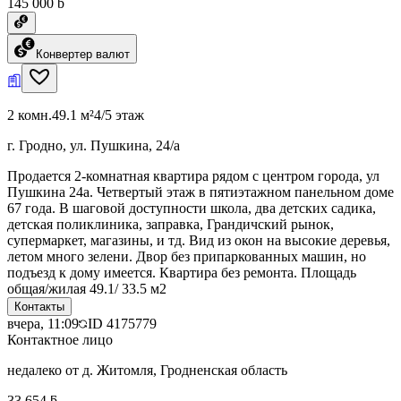
145 000 ƃ
Конвертер валют
2 комн.
49.1 м²
4/5 этаж
г. Гродно, ул. Пушкина, 24/а
Продается 2-комнатная квартира рядом с центром города, ул
Пушкина 24а. Четвертый этаж в пятиэтажном панельном доме
67 года. В шаговой доступности школа, два детских садика,
детская поликлиника, заправка, Грандичский рынок,
супермаркет, магазины, и тд. Вид из окон на высокие деревья,
летом много зелени. Двор без припаркованных машин, но
подъезд к дому имеется. Квартира без ремонта. Площадь
общая/жилая 49.1/ 33.5 м2
Контакты
вчера, 11:09
ID
4175779
Контактное лицо
недалеко от д. Житомля, Гродненская область
33 654 ƃ