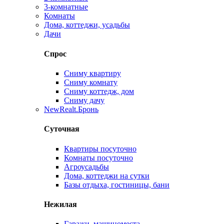
3-комнатные
Комнаты
Дома, коттеджи, усадьбы
Дачи
Спрос
Сниму квартиру
Сниму комнату
Сниму коттедж, дом
Сниму дачу
New
Realt.Бронь
Суточная
Квартиры посуточно
Комнаты посуточно
Агроусадьбы
Дома, коттеджи на сутки
Базы отдыха, гостиницы, бани
Нежилая
Гаражи, машиноместа