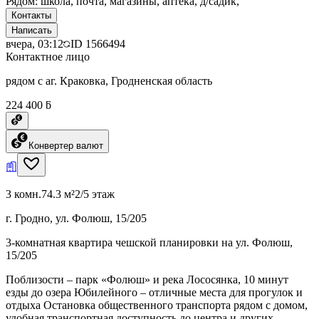
Рядом: школа, почта, магазины, аптека, д/садик,
Контакты
Написать
вчера, 03:12
ID
1566494
Контактное лицо
рядом с аг. Краковка, Гродненская область
224 400 ƃ
Конвертер валют
3 комн.
74.3 м²
2/5 этаж
г. Гродно, ул. Фолюш, 15/205
3-комнатная квартира чешской планировки на ул. Фолюш,
15/205
Поблизости – парк «Фолюш» и река Лососянка, 10 минут
езды до озера Юбилейного – отличные места для прогулок и
отдыха Остановка общественного транспорта рядом с домом,
удобная транспортная доступность до центра и других