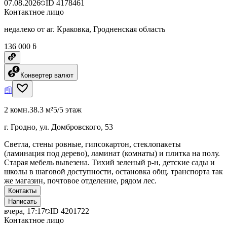
07.08.2026
ID
4178461
Контактное лицо
недалеко от аг. Краковка, Гродненская область
136 000 ƃ
Конвертер валют
2 комн.
38.3 м²
5/5 этаж
г. Гродно, ул. Домбровского, 53
Светла, стены ровные, гипсокартон, стеклопакеты
(ламинация под дерево), ламинат (комнаты) и плитка на полу.
Старая мебель вывезена. Тихий зеленый р-н, детские сады и
школы в шаговой доступности, остановка общ. транспорта так
же магазин, почтовое отделение, рядом лес.
Контакты
Написать
вчера, 17:17
ID
4201722
Контактное лицо