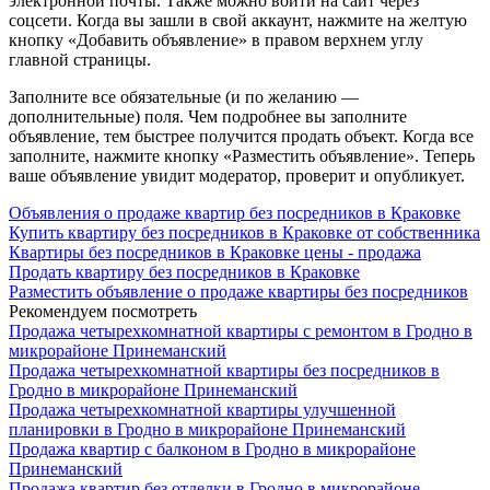
электронной почты. Также можно войти на сайт через
соцсети. Когда вы зашли в свой аккаунт, нажмите на желтую
кнопку «Добавить объявление» в правом верхнем углу
главной страницы.
Заполните все обязательные (и по желанию —
дополнительные) поля. Чем подробнее вы заполните
объявление, тем быстрее получится продать объект. Когда все
заполните, нажмите кнопку «Разместить объявление». Теперь
ваше объявление увидит модератор, проверит и опубликует.
Объявления о продаже квартир без посредников в Краковке
Купить квартиру без посредников в Краковке от собственника
Квартиры без посредников в Краковке цены - продажа
Продать квартиру без посредников в Краковке
Разместить объявление о продаже квартиры без посредников
Рекомендуем посмотреть
Продажа четырехкомнатной квартиры с ремонтом в Гродно в
микрорайоне Принеманский
Продажа четырехкомнатной квартиры без посредников в
Гродно в микрорайоне Принеманский
Продажа четырехкомнатной квартиры улучшенной
планировки в Гродно в микрорайоне Принеманский
Продажа квартир с балконом в Гродно в микрорайоне
Принеманский
Продажа квартир без отделки в Гродно в микрорайоне