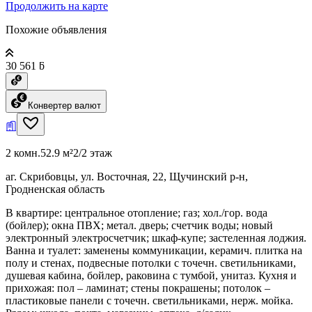
Продолжить на карте
Похожие объявления
30 561 ƃ
Конвертер валют
2 комн.
52.9 м²
2/2 этаж
аг. Скрибовцы, ул. Восточная, 22, Щучинский р-н,
Гродненская область
В квартире: центральное отопление; газ; хол./гор. вода
(бойлер); окна ПВХ; метал. дверь; счетчик воды; новый
электронный электросчетчик; шкаф-купе; застеленная лоджия.
Ванна и туалет: заменены коммуникации, керамич. плитка на
полу и стенах, подвесные потолки с точечн. светильниками,
душевая кабина, бойлер, раковина с тумбой, унитаз. Кухня и
прихожая: пол – ламинат; стены покрашены; потолок –
пластиковые панели с точечн. светильниками, нерж. мойка.