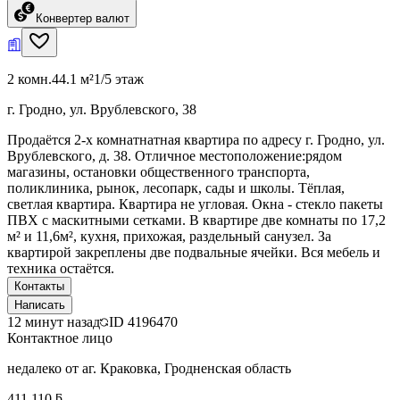
Конвертер валют
2 комн.
44.1 м²
1/5 этаж
г. Гродно, ул. Врублевского, 38
Продаётся 2-х комнатнатная квартира по адресу г. Гродно, ул.
Врублевского, д. 38. Отличное местоположение:рядом
магазины, остановки общественного транспорта,
поликлиника, рынок, лесопарк, сады и школы. Тёплая,
светлая квартира. Квартира не угловая. Окна - стекло пакеты
ПВХ с маскитными сетками. В квартире две комнаты по 17,2
м² и 11,6м², кухня, прихожая, раздельный санузел. За
квартирой закреплены две подвальные ячейки. Вся мебель и
техника остаётся.
Контакты
Написать
12 минут назад
ID
4196470
Контактное лицо
недалеко от аг. Краковка, Гродненская область
411 110 ƃ