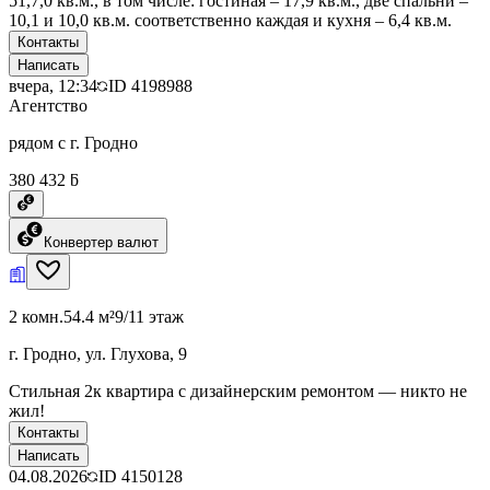
51,7,0 кв.м., в том числе: гостиная – 17,9 кв.м., две спальни –
10,1 и 10,0 кв.м. соответственно каждая и кухня – 6,4 кв.м.
Контакты
Написать
вчера, 12:34
ID
4198988
Агентство
рядом с г. Гродно
380 432 ƃ
Конвертер валют
2 комн.
54.4 м²
9/11 этаж
г. Гродно, ул. Глухова, 9
Стильная 2к квартира с дизайнерским ремонтом — никто не
жил!
Контакты
Написать
04.08.2026
ID
4150128