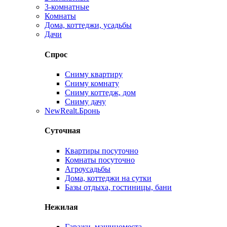
3-комнатные
Комнаты
Дома, коттеджи, усадьбы
Дачи
Спрос
Сниму квартиру
Сниму комнату
Сниму коттедж, дом
Сниму дачу
New
Realt.Бронь
Суточная
Квартиры посуточно
Комнаты посуточно
Агроусадьбы
Дома, коттеджи на сутки
Базы отдыха, гостиницы, бани
Нежилая
Гаражи, машиноместа