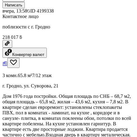
Написать
вчера, 13:58
ID
4199338
Контактное лицо
поблизости с г. Гродно
218 017 ƃ
Конвертер валют
3 комн.
65.8 м²
7/12 этаж
г. Гродно, ул. Суворова, 21
Дом 1976 года постройки. Общая площадь по СНБ – 68,7 м2,
общая площадь – 65,8 м2, жилая – 43,6 м2, кухня – 7,8 м2. В
квартире сделан евроремонт: установлены стеклопакеты
ПВХ, пол в комнатах - ламинат, на кухне , коридоре и в
санузле- плитка, в комнатах поклеены обои, потолки по всей
квартире побелены. На кухне установлен гарнитур. В
квартире есть две просторные лоджии. Квартира продается
частично с мебелью.Входная дверь в квартиру металическая.