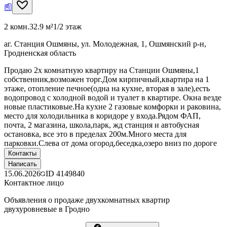
2 комн.
32.9 м²
1/2 этаж
аг. Станция Ошмяны, ул. Молодежная, 1, Ошмянский р-н,
Гродненская область
Продаю 2х комнатную квартиру на Станции Ошмяны,1
собственник,возможен торг.Дом кирпичный,квартира на 1
этаже, отопление печное(одна на кухне, вторая в зале),есть
водопровод с холодной водой и туалет в квартире. Окна везде
новые пластиковые.На кухне 2 газовые комфорки и раковина,
место для холодильника в коридоре у входа.Рядом ФАП,
почта, 2 магазина, школа,парк, жд станция и автобусная
остановка, все это в пределах 200м.Много места для
парковки.Слева от дома огород,беседка,озеро вниз по дороге
Контакты
Написать
15.06.2026
ID
4149840
Контактное лицо
Объявления о продаже двухкомнатных квартир
двухуровневые в Гродно