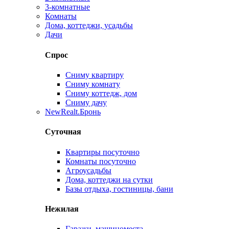
3-комнатные
Комнаты
Дома, коттеджи, усадьбы
Дачи
Спрос
Сниму квартиру
Сниму комнату
Сниму коттедж, дом
Сниму дачу
New
Realt.Бронь
Суточная
Квартиры посуточно
Комнаты посуточно
Агроусадьбы
Дома, коттеджи на сутки
Базы отдыха, гостиницы, бани
Нежилая
Гаражи, машиноместа