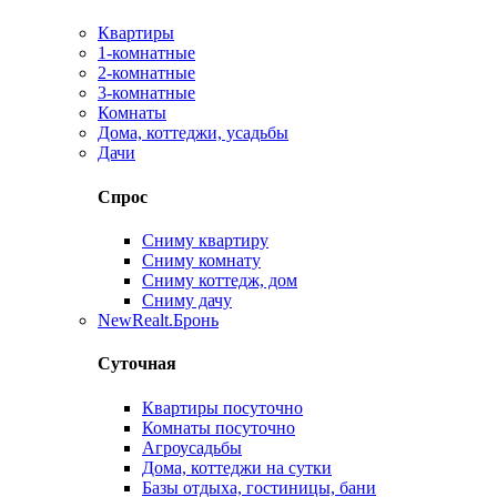
Квартиры
1-комнатные
2-комнатные
3-комнатные
Комнаты
Дома, коттеджи, усадьбы
Дачи
Спрос
Сниму квартиру
Сниму комнату
Сниму коттедж, дом
Сниму дачу
New
Realt.Бронь
Суточная
Квартиры посуточно
Комнаты посуточно
Агроусадьбы
Дома, коттеджи на сутки
Базы отдыха, гостиницы, бани