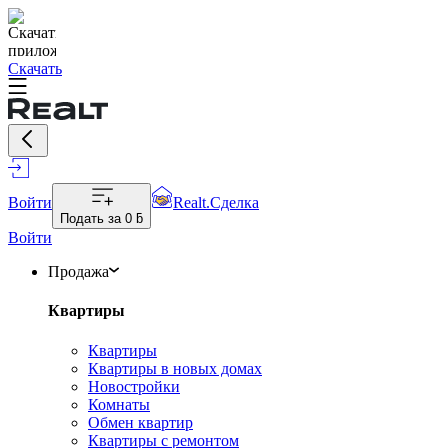
Скачать
Войти
Realt.Сделка
Подать за
0 ƃ
Войти
Продажа
Квартиры
Квартиры
Квартиры в новых домах
Новостройки
Комнаты
Обмен квартир
Квартиры с ремонтом