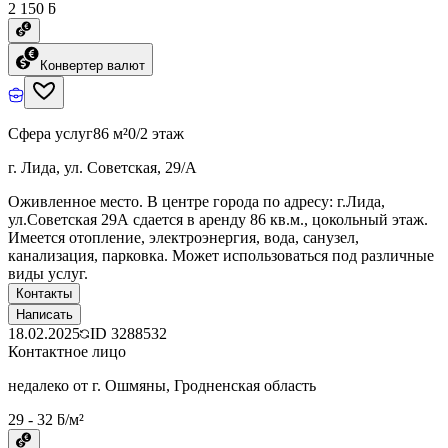
2 150 ƃ
Конвертер валют
Сфера услуг
86 м²
0/2 этаж
г. Лида, ул. Советская, 29/А
Оживленное место. В центре города по адресу: г.Лида,
ул.Советская 29А сдается в аренду 86 кв.м., цокольный этаж.
Имеется отопление, электроэнергия, вода, санузел,
канализация, парковка. Может использоваться под различные
виды услуг.
Контакты
Написать
18.02.2025
ID
3288532
Контактное лицо
недалеко от г. Ошмяны, Гродненская область
29 - 32 ƃ/м²