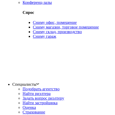
Конференц-залы
Спрос
Сниму офис, помещение
Сниму магазин, торговое помещение
Сниму склад, производство
Сниму гараж
Специалисты
Подобрать агентство
Найти риэлтера
Задать вопрос риэлтеру
Найти застройщика
Оценка
Страхование