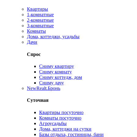
Квартиры
1-комнатные
2-комнатные
3-комнатные
Комнаты
Дома, коттеджи, усадьбы
Дачи
Спрос
Сниму квартиру
Сниму комнату
Сниму коттедж, дом
Сниму дачу
New
Realt.Бронь
Суточная
Квартиры посуточно
Комнаты посуточно
Агроусадьбы
Дома, коттеджи на сутки
Базы отдыха, гостиницы, бани