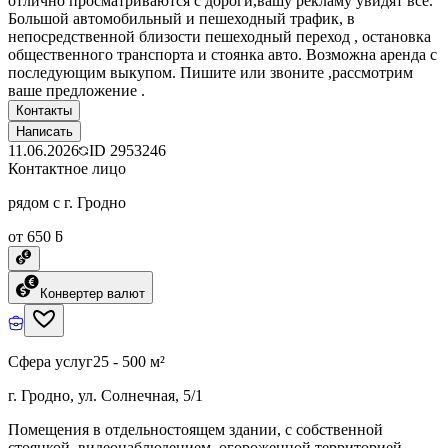
отлично просматриваются с дороги,вашу рекламу увидят все.
Большой автомобильный и пешеходный трафик, в
непосредственной близости пешеходный переход , остановка
общественного транспорта и стоянка авто. Возможна аренда с
последующим выкупом. Пишите или звоните ,рассмотрим
ваше предложение .
Контакты
Написать
11.06.2026
ID
2953246
Контактное лицо
рядом с г. Гродно
от 650 ƃ
Конвертер валют
Сфера услуг
25 - 500 м²
г. Гродно, ул. Солнечная, 5/1
Помещения в отдельностоящем здании, с собственной
стоянкой, видеонаблюдением, огороженной территорией.