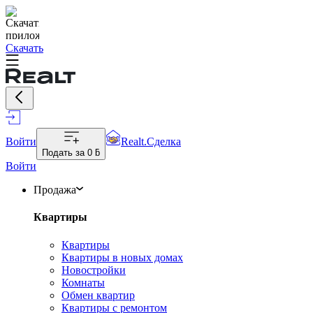
Скачать
Войти
Realt.Сделка
Подать за
0 ƃ
Войти
Продажа
Квартиры
Квартиры
Квартиры в новых домах
Новостройки
Комнаты
Обмен квартир
Квартиры с ремонтом