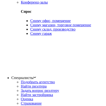
Конференц-залы
Спрос
Сниму офис, помещение
Сниму магазин, торговое помещение
Сниму склад, производство
Сниму гараж
Специалисты
Подобрать агентство
Найти риэлтера
Задать вопрос риэлтеру
Найти застройщика
Оценка
Страхование