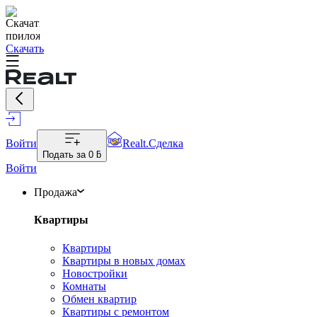
Скачать
Войти
Realt.Сделка
Подать за
0 ƃ
Войти
Продажа
Квартиры
Квартиры
Квартиры в новых домах
Новостройки
Комнаты
Обмен квартир
Квартиры с ремонтом