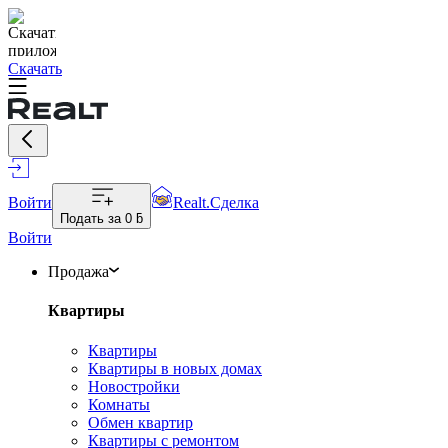
Скачать
Войти
Realt.Сделка
Подать за
0 ƃ
Войти
Продажа
Квартиры
Квартиры
Квартиры в новых домах
Новостройки
Комнаты
Обмен квартир
Квартиры с ремонтом