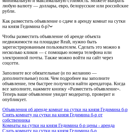
минимальную и максимальную стоимость. Можете выбрать
любую валюту — доллары, евро, белорусские или российские
рубли.
Как разместить объявление о сдаче в аренду комнат на сутки
на князя Гедимина б-р?
Чтобы разместить объявление об аренде объекта
недвижимости на площадке Realt, нужно быть
зарегистрированным пользователем. Сделать это можно в
несколько кликов — с помощью номера телефона или
электронной почты. Также можно войти на сайт через
соцсети.
Заполните все обязательные (и по желанию —
дополнительные) поля. Чем подробнее вы заполните
объявление, тем быстрее получится найти арендатора. Когда
все заполните, нажмите кнопку «Разместить объявление».
Теперь ваше объявление увидит модератор, проверит и
опубликует.
Объявления об аренде комнат на сутки на князя Гедимина б-р
Снять комнату на сутки на князя Гедимина б-р от
собственника
Комнаты на сутки на князя Гедимина б-р цены - аренда
Сдать комнату на сутки на князя Гедимина б-р