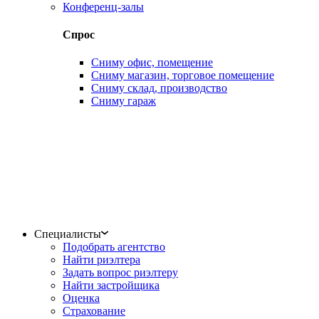
Конференц-залы
Спрос
Сниму офис, помещение
Сниму магазин, торговое помещение
Сниму склад, производство
Сниму гараж
Специалисты
Подобрать агентство
Найти риэлтера
Задать вопрос риэлтеру
Найти застройщика
Оценка
Страхование