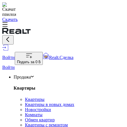
Скачать
Войти
Realt.Сделка
Подать за
0 ƃ
Войти
Продажа
Квартиры
Квартиры
Квартиры в новых домах
Новостройки
Комнаты
Обмен квартир
Квартиры с ремонтом