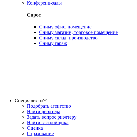
Конференц-залы
Спрос
Сниму офис, помещение
Сниму магазин, торговое помещение
Сниму склад, производство
Сниму гараж
Специалисты
Подобрать агентство
Найти риэлтера
Задать вопрос риэлтеру
Найти застройщика
Оценка
Страхование