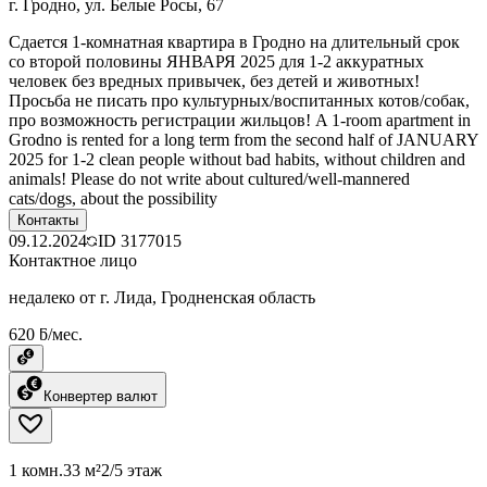
г. Гродно, ул. Белые Росы, 67
Сдается 1-комнатная квартира в Гродно на длительный срок
со второй половины ЯНВАРЯ 2025 для 1-2 аккуратных
человек без вредных привычек, без детей и животных!
Просьба не писать про культурных/воспитанных котов/собак,
про возможность регистрации жильцов! A 1-room apartment in
Grodno is rented for a long term from the second half of JANUARY
2025 for 1-2 clean people without bad habits, without children and
animals! Please do not write about cultured/well-mannered
cats/dogs, about the possibility
Контакты
09.12.2024
ID
3177015
Контактное лицо
недалеко от г. Лида, Гродненская область
620 ƃ/мес.
Конвертер валют
1 комн.
33 м²
2/5 этаж