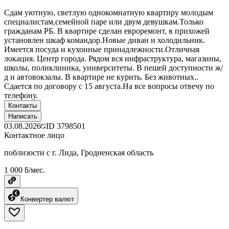
Сдам уютную, светлую однокомнатную квартиру молодым
специалистам,семейной паре или двум девушкам.Только
гражданам РБ. В квартире сделан евроремонт, в прихожей
установлен шкаф командор.Новые диван и холодильник.
Имеется посуда и кухонные принадлежности.Отличная
локация. Центр города. Рядом вся инфраструктура, магазины,
школы, поликлиника, университеты. В пешей доступности ж/
д и автовокзалы. В квартире не курить. Без животных..
Сдается по договору с 15 августа.На все вопросы отвечу по
телефону.
Контакты
Написать
03.08.2026
ID
3798501
Контактное лицо
поблизости с г. Лида, Гродненская область
1 000 ƃ/мес.
Конвертер валют