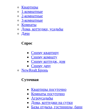
Квартиры
1-комнатные
2-комнатные
3-комнатные
Комнаты
Дома, коттеджи, усадьбы
Дачи
Спрос
Сниму квартиру
Сниму комнату
Сниму коттедж, дом
Сниму дачу
New
Realt.Бронь
Суточная
Квартиры посуточно
Комнаты посуточно
Агроусадьбы
Дома, коттеджи на сутки
Базы отдыха, гостиницы, бани