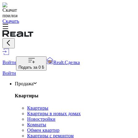
Скачать
Войти
Realt.Сделка
Подать за
0 ƃ
Войти
Продажа
Квартиры
Квартиры
Квартиры в новых домах
Новостройки
Комнаты
Обмен квартир
Квартиры с ремонтом