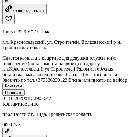
Конвертер валют
1 комн.
32.9 м²
5/5 этаж
г.п. Красносельский, ул. Строителей, Волковысский р-н,
Гродненская область
Сдается комната в квартире для девушки (студентки)с
подселение (одна комната на двоих),по адресу
г.п.Красносельский,ул.Строителей.Рядом автобусная
остановка, магазин Копеечка, Санта. Цена договорная.
Звонить по тел.+375336239123 Елена или писать на вайбер.
Контакты
Написать
07.10.2025
ID
3905642
Контактное лицо
поблизости с г. Лида, Гродненская область
900 ƃ/мес.