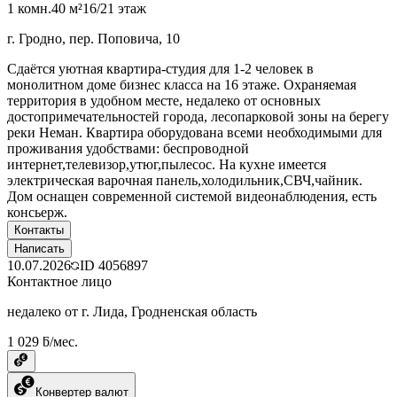
1 комн.
40 м²
16/21 этаж
г. Гродно, пер. Поповича, 10
Сдаётся уютная квартира-студия для 1-2 человек в
монолитном доме бизнес класса на 16 этаже. Охраняемая
территория в удобном месте, недалеко от основных
достопримечательностей города, лесопарковой зоны на берегу
реки Неман. Квартира оборудована всеми необходимыми для
проживания удобствами: беспроводной
интернет,телевизор,утюг,пылесос. На кухне имеется
электрическая варочная панель,холодильник,СВЧ,чайник.
Дом оснащен современной системой видеонаблюдения, есть
консьерж.
Контакты
Написать
10.07.2026
ID
4056897
Контактное лицо
недалеко от г. Лида, Гродненская область
1 029 ƃ/мес.
Конвертер валют