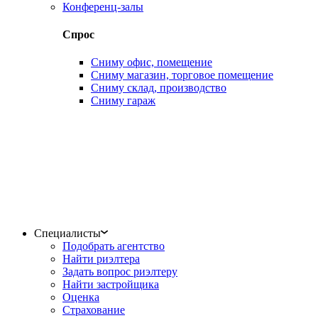
Конференц-залы
Спрос
Сниму офис, помещение
Сниму магазин, торговое помещение
Сниму склад, производство
Сниму гараж
Специалисты
Подобрать агентство
Найти риэлтера
Задать вопрос риэлтеру
Найти застройщика
Оценка
Страхование