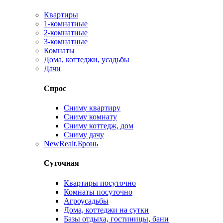
Квартиры
1-комнатные
2-комнатные
3-комнатные
Комнаты
Дома, коттеджи, усадьбы
Дачи
Спрос
Сниму квартиру
Сниму комнату
Сниму коттедж, дом
Сниму дачу
New
Realt.Бронь
Суточная
Квартиры посуточно
Комнаты посуточно
Агроусадьбы
Дома, коттеджи на сутки
Базы отдыха, гостиницы, бани