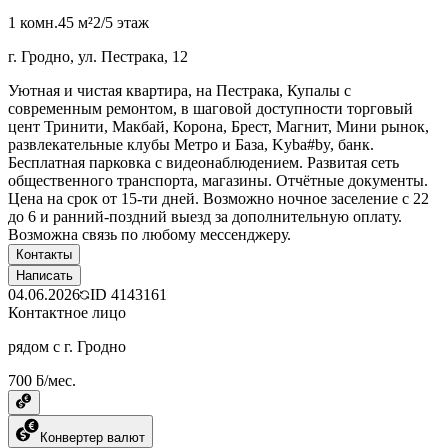
1 комн.
45 м²
2/5 этаж
г. Гродно, ул. Пестрака, 12
Уютная и чистая квартира, на Пестрака, Купалы с
современным ремонтом, в шаговой доступности торговый
цент Тринити, Макбай, Корона, Брест, Магнит, Мини рынок,
развлекательные клубы Метро и База, Kyba#by, банк.
Бесплатная парковка с видеонаблюдением. Развитая сеть
общественного транспорта, магазины. Отчётные документы.
Цена на срок от 15-ти дней. Возможно ночное заселение с 22
до 6 и ранний-поздний выезд за дополнительную оплату.
Возможна связь по любому мессенджеру.
Контакты
Написать
04.06.2026
ID
4143161
Контактное лицо
рядом с г. Гродно
700 ƃ/мес.
Конвертер валют