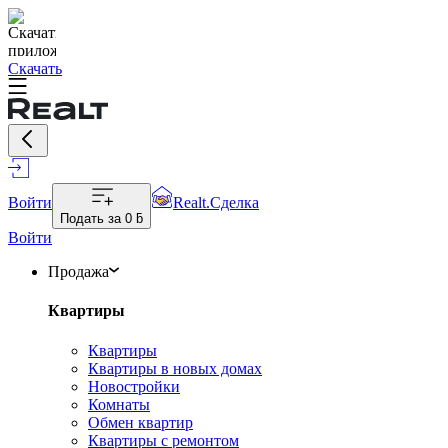
Скачать
Войти
Realt.Сделка
Подать за
0 ƃ
Войти
Продажа
Квартиры
Квартиры
Квартиры в новых домах
Новостройки
Комнаты
Обмен квартир
Квартиры с ремонтом