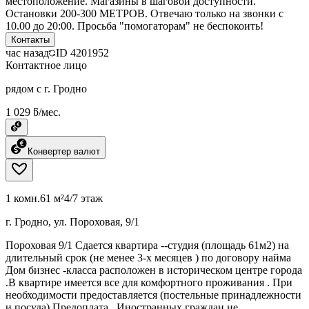
местоположение. Магазины в шаговой доступности.
Остановки 200-300 МЕТРОВ. Отвечаю только на звонки с
10.00 до 20:00. Просьба "помогаторам" не беспокоить!
Контакты
час назад
ID
4201952
Контактное лицо
рядом с г. Гродно
1 029 ƃ/мес.
Конвертер валют
1 комн.
61 м²
4/7 этаж
г. Гродно, ул. Пороховая, 9/1
Пороховая 9/1 Сдается квартира --студия (площадь 61м2) на
длительный срок (не менее 3-х месяцев ) по договору найма
Дом бизнес -класса расположен в историческом центре города
.В квартире имеется все для комфортного проживания . При
необходимости предоставляется (постельные принадлежности
и посуда) Предоплата . Иностранных граждан не