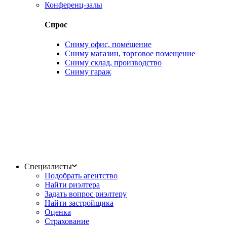
Конференц-залы
Спрос
Сниму офис, помещение
Сниму магазин, торговое помещение
Сниму склад, производство
Сниму гараж
Специалисты
Подобрать агентство
Найти риэлтера
Задать вопрос риэлтеру
Найти застройщика
Оценка
Страхование