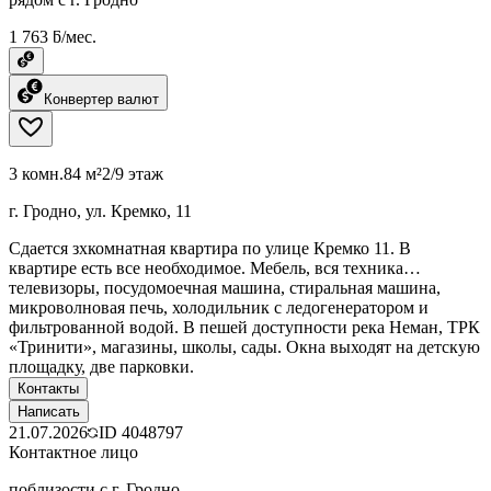
1 763 ƃ/мес.
Конвертер валют
3 комн.
84 м²
2/9 этаж
г. Гродно, ул. Кремко, 11
Сдается зхкомнатная квартира по улице Кремко 11. В
квартире есть все необходимое. Мебель, вся техника…
телевизоры, посудомоечная машина, стиральная машина,
микроволновая печь, холодильник с ледогенератором и
фильтрованной водой. В пешей доступности река Неман, ТРК
«Тринити», магазины, школы, сады. Окна выходят на детскую
площадку, две парковки.
Контакты
Написать
21.07.2026
ID
4048797
Контактное лицо
поблизости с г. Гродно