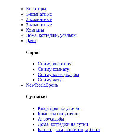
Квартиры
1-комнатные
2-комнатные
3-комнатные
Комнаты
Дома, коттеджи, усадьбы
Дачи
Спрос
Сниму квартиру
Сниму комнату
Сниму коттедж, дом
Сниму дачу
New
Realt.Бронь
Суточная
Квартиры посуточно
Комнаты посуточно
Агроусадьбы
Дома, коттеджи на сутки
Базы отдыха, гостиницы, бани