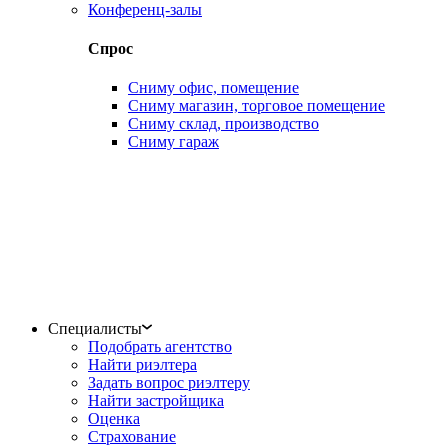
Конференц-залы
Спрос
Сниму офис, помещение
Сниму магазин, торговое помещение
Сниму склад, производство
Сниму гараж
Специалисты
Подобрать агентство
Найти риэлтера
Задать вопрос риэлтеру
Найти застройщика
Оценка
Страхование