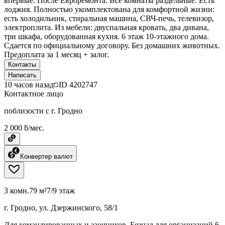
впервые. После Евроремонта. Все комнаты раздельные. Есть
лоджия. Полностью укомплектована для комфортной жизни:
есть холодильник, стиральная машина, СВЧ-печь, телевизор,
электроплита. Из мебели: двуспальная кровать, два дивана,
три шкафа, оборудованная кухня. 6 этаж 10-этажного дома.
Сдается по официальному договору. Без домашних животных.
Предоплата за 1 месяц + залог.
Контакты
Написать
10 часов назад
ID
4202747
Контактное лицо
поблизости с г. Гродно
2 000 ƃ/мес.
Конвертер валют
3 комн.
79 м²
7/9 этаж
г. Гродно, ул. Дзержинского, 58/1
Для командированных и заочников. Безнал для организаций,6