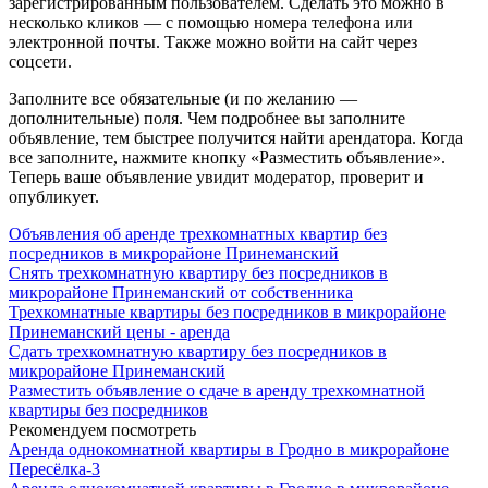
зарегистрированным пользователем. Сделать это можно в
несколько кликов — с помощью номера телефона или
электронной почты. Также можно войти на сайт через
соцсети.
Заполните все обязательные (и по желанию —
дополнительные) поля. Чем подробнее вы заполните
объявление, тем быстрее получится найти арендатора. Когда
все заполните, нажмите кнопку «Разместить объявление».
Теперь ваше объявление увидит модератор, проверит и
опубликует.
Объявления об аренде трехкомнатных квартир без
посредников в микрорайоне Принеманский
Снять трехкомнатную квартиру без посредников в
микрорайоне Принеманский от собственника
Трехкомнатные квартиры без посредников в микрорайоне
Принеманский цены - аренда
Сдать трехкомнатную квартиру без посредников в
микрорайоне Принеманский
Разместить объявление о сдаче в аренду трехкомнатной
квартиры без посредников
Рекомендуем посмотреть
Аренда однокомнатной квартиры в Гродно в микрорайоне
Пересёлка-3