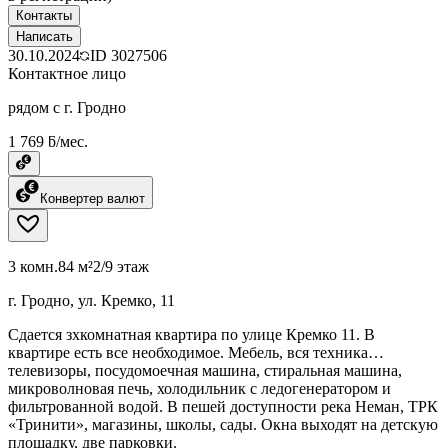
Контакты
Написать
30.10.2024
ID
3027506
Контактное лицо
рядом с г. Гродно
1 769 ƃ/мес.
Конвертер валют
3 комн.
84 м²
2/9 этаж
г. Гродно, ул. Кремко, 11
Сдается зхкомнатная квартира по улице Кремко 11. В
квартире есть все необходимое. Мебель, вся техника…
телевизоры, посудомоечная машина, стиральная машина,
микроволновая печь, холодильник с ледогенератором и
фильтрованной водой. В пешей доступности река Неман, ТРК
«Тринити», магазины, школы, сады. Окна выходят на детскую
площадку, две парковки.