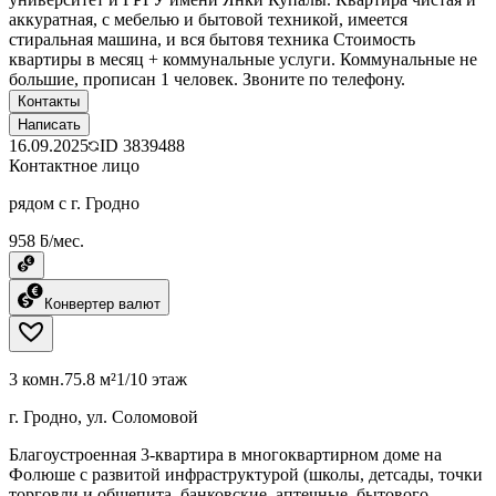
аккуратная, с мебелью и бытовой техникой, имеется
стиральная машина, и вся бытовя техника Стоимость
квартиры в месяц + коммунальные услуги. Коммунальные не
большие, прописан 1 человек. Звоните по телефону.
Контакты
Написать
16.09.2025
ID
3839488
Контактное лицо
рядом с г. Гродно
958 ƃ/мес.
Конвертер валют
3 комн.
75.8 м²
1/10 этаж
г. Гродно, ул. Соломовой
Благоустроенная 3-квартира в многоквартирном доме на
Фолюше с развитой инфраструктурой (школы, детсады, точки
торговли и общепита, банковские, аптечные, бытового