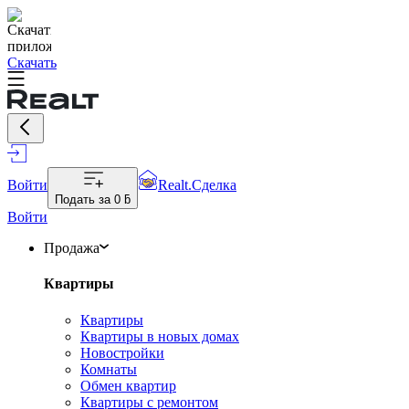
Скачать
Войти
Realt.Сделка
Подать за
0 ƃ
Войти
Продажа
Квартиры
Квартиры
Квартиры в новых домах
Новостройки
Комнаты
Обмен квартир
Квартиры с ремонтом