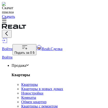
Скачать
Войти
Realt.Сделка
Подать за
0 ƃ
Войти
Продажа
Квартиры
Квартиры
Квартиры в новых домах
Новостройки
Комнаты
Обмен квартир
Квартиры с ремонтом