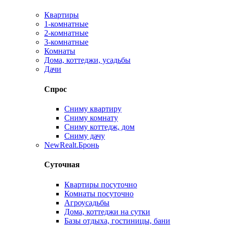
Квартиры
1-комнатные
2-комнатные
3-комнатные
Комнаты
Дома, коттеджи, усадьбы
Дачи
Спрос
Сниму квартиру
Сниму комнату
Сниму коттедж, дом
Сниму дачу
New
Realt.Бронь
Суточная
Квартиры посуточно
Комнаты посуточно
Агроусадьбы
Дома, коттеджи на сутки
Базы отдыха, гостиницы, бани