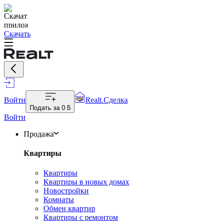
Скачать
Войти
Realt.Сделка
Подать за
0 ƃ
Войти
Продажа
Квартиры
Квартиры
Квартиры в новых домах
Новостройки
Комнаты
Обмен квартир
Квартиры с ремонтом