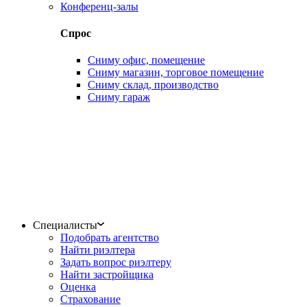
Конференц-залы
Спрос
Сниму офис, помещение
Сниму магазин, торговое помещение
Сниму склад, производство
Сниму гараж
Специалисты
Подобрать агентство
Найти риэлтера
Задать вопрос риэлтеру
Найти застройщика
Оценка
Страхование