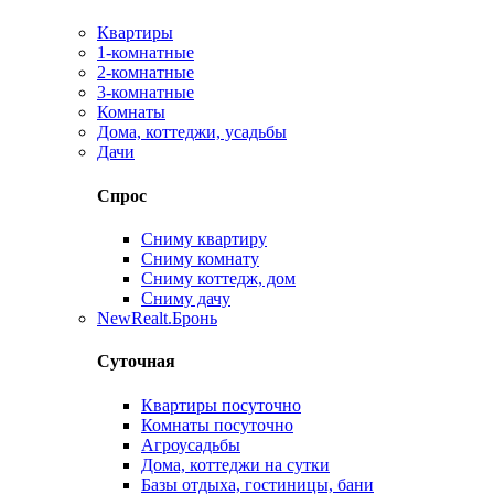
Квартиры
1-комнатные
2-комнатные
3-комнатные
Комнаты
Дома, коттеджи, усадьбы
Дачи
Спрос
Сниму квартиру
Сниму комнату
Сниму коттедж, дом
Сниму дачу
New
Realt.Бронь
Суточная
Квартиры посуточно
Комнаты посуточно
Агроусадьбы
Дома, коттеджи на сутки
Базы отдыха, гостиницы, бани