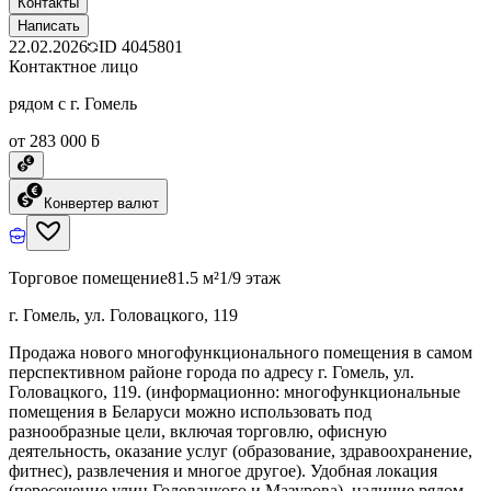
Контакты
Написать
22.02.2026
ID
4045801
Контактное лицо
рядом с г. Гомель
от 283 000 ƃ
Конвертер валют
Торговое помещение
81.5 м²
1/9 этаж
г. Гомель, ул. Головацкого, 119
Продажа нового многофункционального помещения в самом
перспективном районе города по адресу г. Гомель, ул.
Головацкого, 119. (информационно: многофункциональные
помещения в Беларуси можно использовать под
разнообразные цели, включая торговлю, офисную
деятельность, оказание услуг (образование, здравоохранение,
фитнес), развлечения и многое другое). Удобная локация
(пересечение улиц Головацкого и Мазурова), наличие рядом