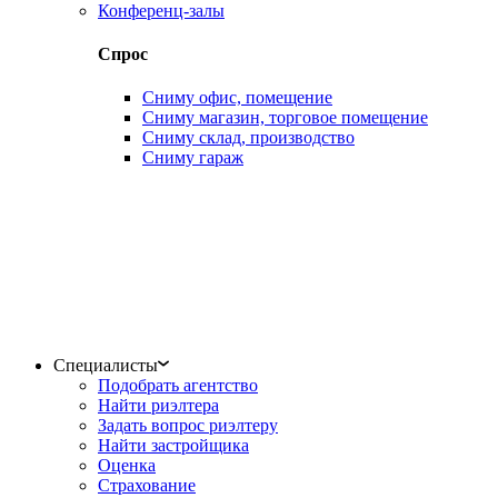
Конференц-залы
Спрос
Сниму офис, помещение
Сниму магазин, торговое помещение
Сниму склад, производство
Сниму гараж
Специалисты
Подобрать агентство
Найти риэлтера
Задать вопрос риэлтеру
Найти застройщика
Оценка
Страхование