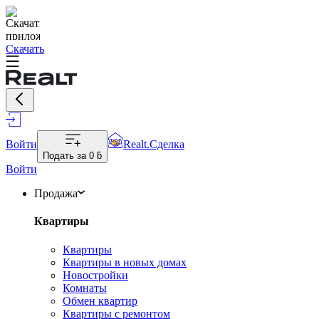
Скачать
Войти
Realt.Сделка
Подать за
0 ƃ
Войти
Продажа
Квартиры
Квартиры
Квартиры в новых домах
Новостройки
Комнаты
Обмен квартир
Квартиры с ремонтом