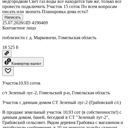
медгородком Свет газ воды все находится там же, только все
провести подключить Участок 15 соток По всем вопросам
писать или звонить Планировка дома есть!!
Написать
25.07.2026
ID
4190469
Контактное лицо
поблизости с д. Марковичи, Гомельская область
18 525 ƃ
Конвертер валют
Участок
10.93 соток
с/т Зеленый луг-2, Гомельский р-н, Гомельская область
Участок с дачным домом СТ Зеленый луг-2 (Грабовский с/с)
В продаже земельный участок 10,93 сот (в собственности!) с
дачным домом, баней, беседкой в СТ "Зеленый луг-2",
Грабовский сельсовет. Рядом деревня Грабовка с магазином и
автобусным сообщением, в 10-ти минутах ходьбы станция