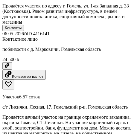
Продаётся участок по адресу г. Гомель, ул. 1-ая Западная д. 33
(Костюковка). Рядом развитая инфраструктура, в пешей
доступности поликлиника, спортивный комплекс, рынок и
магазины
Контакты
06.05.2026
ID
4116141
Контактное лицо
поблизости с д. Марковичи, Гомельская область
24 500 ƃ
Конвертер валют
Участок
6.57 соток
с/т Лисички, Лесная, 17, Гомельский р-н, Гомельская область
Продаётся дачный участок на границе охраняемого заказника,
окраина Гомеля, СТ Лисички. На участке кирпичный гараж с
ямой, хозпостройки, баня, фундамент под дом. Можно доехать
из центра на маршрутке, на дизеле, на общественном