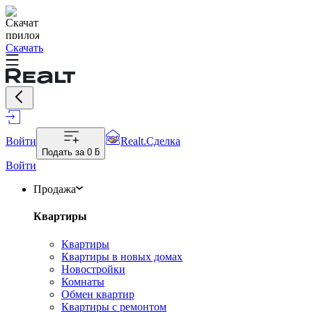
Скачать
Войти
Realt.Сделка
Подать за
0 ƃ
Войти
Продажа
Квартиры
Квартиры
Квартиры в новых домах
Новостройки
Комнаты
Обмен квартир
Квартиры с ремонтом