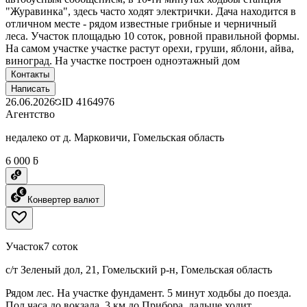
"Журавинка", здесь часто ходят электрички. Дача находится в
отличном месте - рядом известные грибные и черничный
леса. Участок площадью 10 соток, ровной правильной формы.
На самом участке участке растут орехи, груши, яблони, айва,
виноград. На участке построен одноэтажный дом
Контакты
Написать
26.06.2026
ID
4164976
Агентство
недалеко от д. Марковичи, Гомельская область
6 000 ƃ
Конвертер валют
Участок
7 соток
с/т Зеленый дол, 21, Гомельский р-н, Гомельская область
Рядом лес. На участке фундамент. 5 минут ходьбы до поезда.
Пол часа до вокзала. 3 км до Прибора, дальше ходит