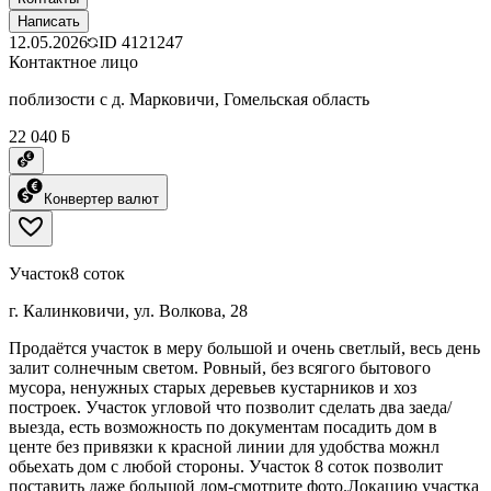
Написать
12.05.2026
ID
4121247
Контактное лицо
поблизости с д. Марковичи, Гомельская область
22 040 ƃ
Конвертер валют
Участок
8 соток
г. Калинковичи, ул. Волкова, 28
Продаётся участок в меру большой и очень светлый, весь день
залит солнечным светом. Ровный, без всягого бытового
мусора, ненужных старых деревьев кустарников и хоз
построек. Участок угловой что позволит сделать два заеда/
выезда, есть возможность по документам посадить дом в
центе без привязки к красной линии для удобства можнл
обьехать дом с любой стороны. Участок 8 соток позволит
поставить даже большой дом-смотрите фото.Локацию участка