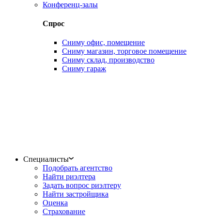
Конференц-залы
Спрос
Сниму офис, помещение
Сниму магазин, торговое помещение
Сниму склад, производство
Сниму гараж
Специалисты
Подобрать агентство
Найти риэлтера
Задать вопрос риэлтеру
Найти застройщика
Оценка
Страхование