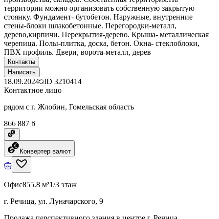
территории можно организовать собственную закрытую
стоянку. Фундамент- бутобетон. Наружные, внутренние
стены-блоки шлакобетонные. Перегородки-металл,
дерево,кирпичи. Перекрытия-дерево. Крыша- металлическая
черепица. Полы-плитка, доска, бетон. Окна- стеклоблоки,
ПВХ профиль. Двери, ворота-металл, дерев
Контакты
Написать
18.09.2024
ID
3210414
Контактное лицо
рядом с г. Жлобин, Гомельская область
866 887 ƃ
Конвертер валют
Офис
855.8 м²
1/3 этаж
г. Речица, ул. Луначарского, 9
Продажа перспективного здания в центре г. Речица