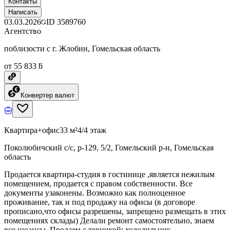
Контакты
Написать
03.03.2026
ID
3589760
Агентство
поблизости с г. Жлобин, Гомельская область
от 55 833 ƃ
Конвертер валют
Квартира+офис
33 м²
4/4 этаж
Поколюбичский с/с, р-129, 5/2, Гомельский р-н, Гомельская
область
Продается квартира-студия в гостинице ,является нежилым
помещением, продается с правом собственности. Все
документы узаконены. Возможно как полноценное
проживание, так и под продажу на офисы (в договоре
прописано,что офисы разрешены, запрещено размещать в этих
помещениях склады) Делали ремонт самостоятельно, знаем
все нюансы. Продаем с техникой: холодильник,