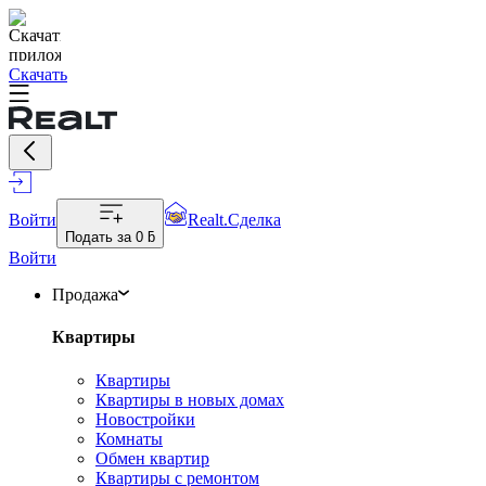
Скачать
Войти
Realt.Сделка
Подать за
0 ƃ
Войти
Продажа
Квартиры
Квартиры
Квартиры в новых домах
Новостройки
Комнаты
Обмен квартир
Квартиры с ремонтом