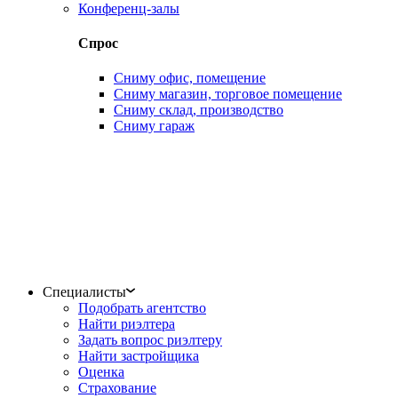
Конференц-залы
Спрос
Сниму офис, помещение
Сниму магазин, торговое помещение
Сниму склад, производство
Сниму гараж
Специалисты
Подобрать агентство
Найти риэлтера
Задать вопрос риэлтеру
Найти застройщика
Оценка
Страхование