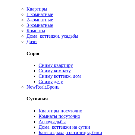
Квартиры
1-комнатные
2-комнатные
3-комнатные
Комнаты
Дома, коттеджи, усадьбы
Дачи
Спрос
Сниму квартиру
Сниму комнату
Сниму коттедж, дом
Сниму дачу
New
Realt.Бронь
Суточная
Квартиры посуточно
Комнаты посуточно
Агроусадьбы
Дома, коттеджи на сутки
Базы отдыха, гостиницы, бани