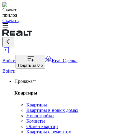
Скачать
Войти
Realt.Сделка
Подать за
0 ƃ
Войти
Продажа
Квартиры
Квартиры
Квартиры в новых домах
Новостройки
Комнаты
Обмен квартир
Квартиры с ремонтом