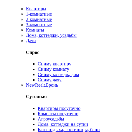
Квартиры
1-комнатные
2-комнатные
3-комнатные
Комнаты
Дома, коттеджи, усадьбы
Дачи
Спрос
Сниму квартиру
Сниму комнату
Сниму коттедж, дом
Сниму дачу
New
Realt.Бронь
Суточная
Квартиры посуточно
Комнаты посуточно
Агроусадьбы
Дома, коттеджи на сутки
Базы отдыха, гостиницы, бани