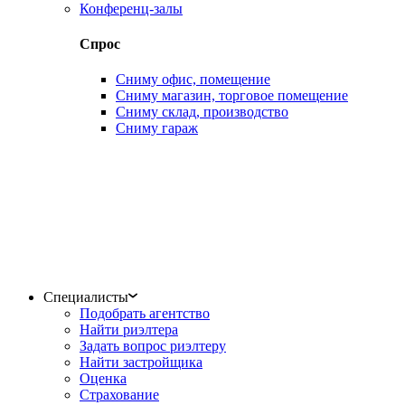
Конференц-залы
Спрос
Сниму офис, помещение
Сниму магазин, торговое помещение
Сниму склад, производство
Сниму гараж
Специалисты
Подобрать агентство
Найти риэлтера
Задать вопрос риэлтеру
Найти застройщика
Оценка
Страхование