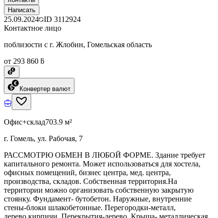
Написать
25.09.2024
ID
3112924
Контактное лицо
поблизости с г. Жлобин, Гомельская область
от 293 860 ƃ
Конвертер валют
Офис+склад
703.9 м²
г. Гомель, ул. Рабочая, 7
РАССМОТРЮ ОБМЕН В ЛЮБОЙ ФОРМЕ. Здание требует
капитального ремонта. Может использоваться для хостела,
офисных помещений, бизнес центра, мед. центра,
производства, складов. Собственная территория.На
территории можно организовать собственную закрытую
стоянку. Фундамент- бутобетон. Наружные, внутренние
стены-блоки шлакобетонные. Перегородки-металл,
дерево,кирпичи. Перекрытия-дерево. Крыша- металлическая