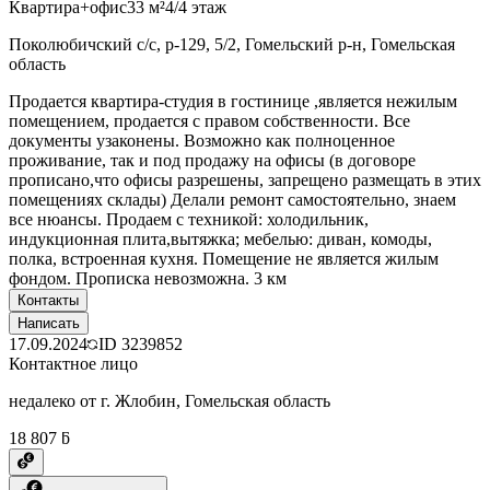
Квартира+офис
33 м²
4/4 этаж
Поколюбичский с/с, р-129, 5/2, Гомельский р-н, Гомельская
область
Продается квартира-студия в гостинице ,является нежилым
помещением, продается с правом собственности. Все
документы узаконены. Возможно как полноценное
проживание, так и под продажу на офисы (в договоре
прописано,что офисы разрешены, запрещено размещать в этих
помещениях склады) Делали ремонт самостоятельно, знаем
все нюансы. Продаем с техникой: холодильник,
индукционная плита,вытяжка; мебелью: диван, комоды,
полка, встроенная кухня. Помещение не является жилым
фондом. Прописка невозможна. 3 км
Контакты
Написать
17.09.2024
ID
3239852
Контактное лицо
недалеко от г. Жлобин, Гомельская область
18 807 ƃ