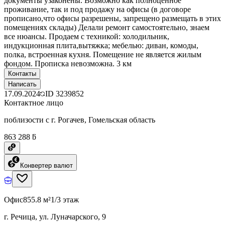
документы узаконены. Возможно как полноценное
проживание, так и под продажу на офисы (в договоре
прописано,что офисы разрешены, запрещено размещать в этих
помещениях склады) Делали ремонт самостоятельно, знаем
все нюансы. Продаем с техникой: холодильник,
индукционная плита,вытяжка; мебелью: диван, комоды,
полка, встроенная кухня. Помещение не является жилым
фондом. Прописка невозможна. 3 км
Контакты
Написать
17.09.2024
ID
3239852
Контактное лицо
поблизости с г. Рогачев, Гомельская область
863 288 ƃ
Конвертер валют
Офис
855.8 м²
1/3 этаж
г. Речица, ул. Луначарского, 9