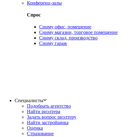
Конференц-залы
Спрос
Сниму офис, помещение
Сниму магазин, торговое помещение
Сниму склад, производство
Сниму гараж
Специалисты
Подобрать агентство
Найти риэлтера
Задать вопрос риэлтеру
Найти застройщика
Оценка
Страхование