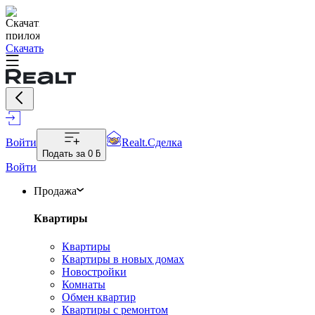
Скачать
Войти
Realt.Сделка
Подать за
0 ƃ
Войти
Продажа
Квартиры
Квартиры
Квартиры в новых домах
Новостройки
Комнаты
Обмен квартир
Квартиры с ремонтом