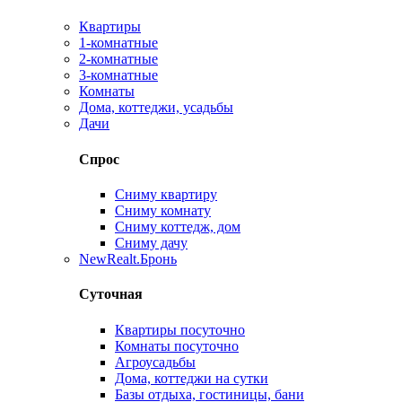
Квартиры
1-комнатные
2-комнатные
3-комнатные
Комнаты
Дома, коттеджи, усадьбы
Дачи
Спрос
Сниму квартиру
Сниму комнату
Сниму коттедж, дом
Сниму дачу
New
Realt.Бронь
Суточная
Квартиры посуточно
Комнаты посуточно
Агроусадьбы
Дома, коттеджи на сутки
Базы отдыха, гостиницы, бани