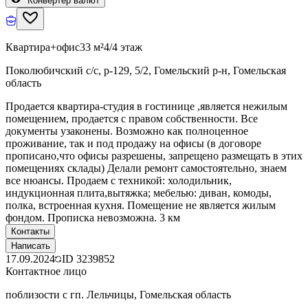
Конвертер валют
Квартира+офис
33 м²
4/4 этаж
Поколюбичский с/с, р-129, 5/2, Гомельский р-н, Гомельская
область
Продается квартира-студия в гостинице ,является нежилым
помещением, продается с правом собственности. Все
документы узаконены. Возможно как полноценное
проживание, так и под продажу на офисы (в договоре
прописано,что офисы разрешены, запрещено размещать в этих
помещениях склады) Делали ремонт самостоятельно, знаем
все нюансы. Продаем с техникой: холодильник,
индукционная плита,вытяжка; мебелью: диван, комоды,
полка, встроенная кухня. Помещение не является жилым
фондом. Прописка невозможна. 3 км
Контакты
Написать
17.09.2024
ID
3239852
Контактное лицо
поблизости с гп. Лельчицы, Гомельская область