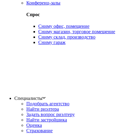
Конференц-залы
Спрос
Сниму офис, помещение
Сниму магазин, торговое помещение
Сниму склад, производство
Сниму гараж
Специалисты
Подобрать агентство
Найти риэлтера
Задать вопрос риэлтеру
Найти застройщика
Оценка
Страхование