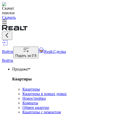
Скачать
Войти
Realt.Сделка
Подать за
0 ƃ
Войти
Продажа
Квартиры
Квартиры
Квартиры в новых домах
Новостройки
Комнаты
Обмен квартир
Квартиры с ремонтом