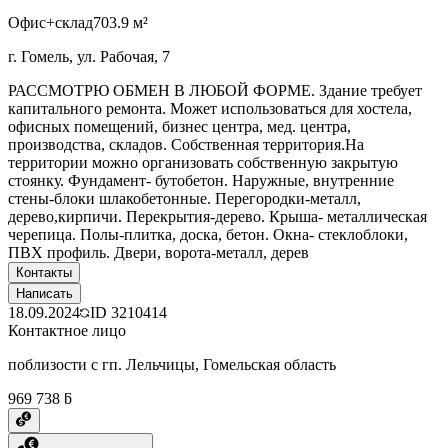
Офис+склад
703.9 м²
г. Гомель, ул. Рабочая, 7
РАССМОТРЮ ОБМЕН В ЛЮБОЙ ФОРМЕ. Здание требует
капитального ремонта. Может использоваться для хостела,
офисных помещений, бизнес центра, мед. центра,
производства, складов. Собственная территория.На
территории можно организовать собственную закрытую
стоянку. Фундамент- бутобетон. Наружные, внутренние
стены-блоки шлакобетонные. Перегородки-металл,
дерево,кирпичи. Перекрытия-дерево. Крыша- металлическая
черепица. Полы-плитка, доска, бетон. Окна- стеклоблоки,
ПВХ профиль. Двери, ворота-металл, дерев
Контакты
Написать
18.09.2024
ID
3210414
Контактное лицо
поблизости с гп. Лельчицы, Гомельская область
969 738 ƃ