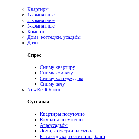
Квартиры
1-комнатные
2-комнатные
3-комнатные
Комнаты
Дома, коттеджи, усадьбы
Дачи
Спрос
Сниму квартиру
Сниму комнату
Сниму коттедж, дом
Сниму дачу
New
Realt.Бронь
Суточная
Квартиры посуточно
Комнаты посуточно
Агроусадьбы
Дома, коттеджи на сутки
Базы отдыха, гостиницы, бани