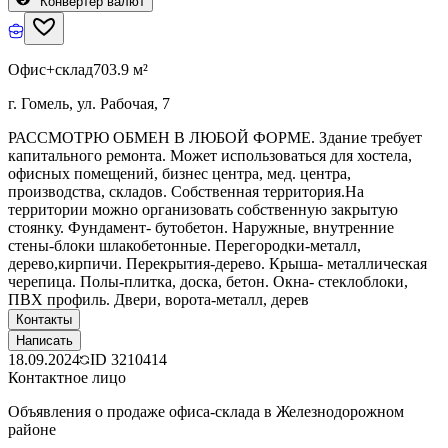
Конвертер валют
Офис+склад
703.9 м²
г. Гомель, ул. Рабочая, 7
РАССМОТРЮ ОБМЕН В ЛЮБОЙ ФОРМЕ. Здание требует
капитального ремонта. Может использоваться для хостела,
офисных помещений, бизнес центра, мед. центра,
производства, складов. Собственная территория.На
территории можно организовать собственную закрытую
стоянку. Фундамент- бутобетон. Наружные, внутренние
стены-блоки шлакобетонные. Перегородки-металл,
дерево,кирпичи. Перекрытия-дерево. Крыша- металлическая
черепица. Полы-плитка, доска, бетон. Окна- стеклоблоки,
ПВХ профиль. Двери, ворота-металл, дерев
Контакты
Написать
18.09.2024
ID
3210414
Контактное лицо
Объявления о продаже офиса-склада в Железнодорожном
районе