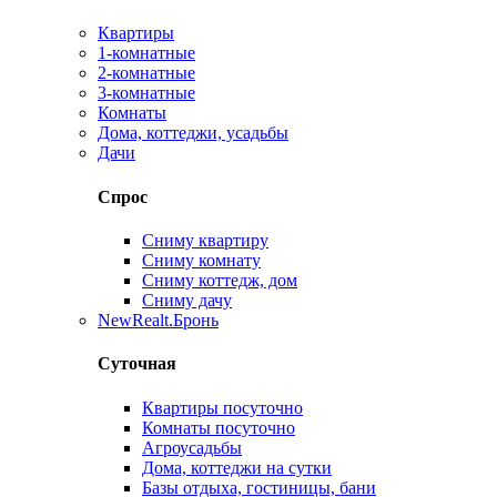
Квартиры
1-комнатные
2-комнатные
3-комнатные
Комнаты
Дома, коттеджи, усадьбы
Дачи
Спрос
Сниму квартиру
Сниму комнату
Сниму коттедж, дом
Сниму дачу
New
Realt.Бронь
Суточная
Квартиры посуточно
Комнаты посуточно
Агроусадьбы
Дома, коттеджи на сутки
Базы отдыха, гостиницы, бани