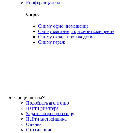
Конференц-залы
Спрос
Сниму офис, помещение
Сниму магазин, торговое помещение
Сниму склад, производство
Сниму гараж
Специалисты
Подобрать агентство
Найти риэлтера
Задать вопрос риэлтеру
Найти застройщика
Оценка
Страхование