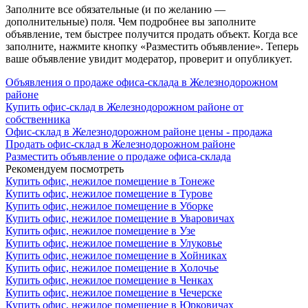
Заполните все обязательные (и по желанию —
дополнительные) поля. Чем подробнее вы заполните
объявление, тем быстрее получится продать объект. Когда все
заполните, нажмите кнопку «Разместить объявление». Теперь
ваше объявление увидит модератор, проверит и опубликует.
Объявления о продаже офиса-склада в Железнодорожном
районе
Купить офис-склад в Железнодорожном районе от
собственника
Офис-склад в Железнодорожном районе цены - продажа
Продать офис-склад в Железнодорожном районе
Разместить объявление о продаже офиса-склада
Рекомендуем посмотреть
Купить офис, нежилое помещение в Тонеже
Купить офис, нежилое помещение в Турове
Купить офис, нежилое помещение в Уборке
Купить офис, нежилое помещение в Уваровичах
Купить офис, нежилое помещение в Узе
Купить офис, нежилое помещение в Улуковье
Купить офис, нежилое помещение в Хойниках
Купить офис, нежилое помещение в Холочье
Купить офис, нежилое помещение в Ченках
Купить офис, нежилое помещение в Чечерске
Купить офис, нежилое помещение в Юрковичах