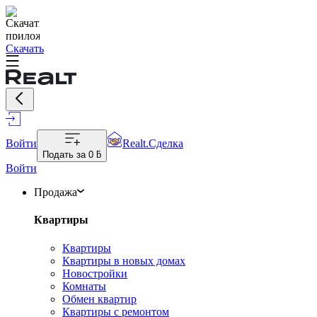
Скачать
Войти
Realt.Сделка
Подать за
0 ƃ
Войти
Продажа
Квартиры
Квартиры
Квартиры в новых домах
Новостройки
Комнаты
Обмен квартир
Квартиры с ремонтом