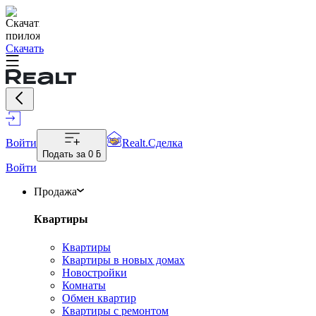
Скачать
Войти
Realt.Сделка
Подать за
0 ƃ
Войти
Продажа
Квартиры
Квартиры
Квартиры в новых домах
Новостройки
Комнаты
Обмен квартир
Квартиры с ремонтом