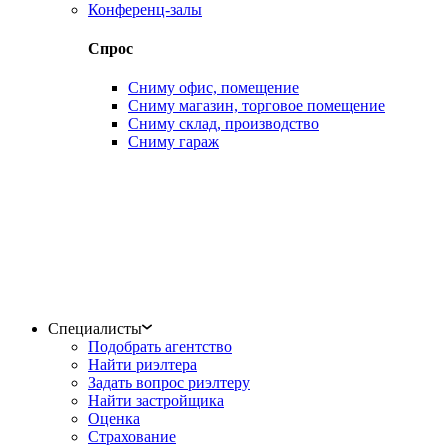
Конференц-залы
Спрос
Сниму офис, помещение
Сниму магазин, торговое помещение
Сниму склад, производство
Сниму гараж
Специалисты
Подобрать агентство
Найти риэлтера
Задать вопрос риэлтеру
Найти застройщика
Оценка
Страхование