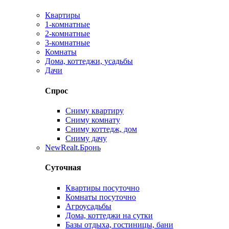
Квартиры
1-комнатные
2-комнатные
3-комнатные
Комнаты
Дома, коттеджи, усадьбы
Дачи
Спрос
Сниму квартиру
Сниму комнату
Сниму коттедж, дом
Сниму дачу
New
Realt.Бронь
Суточная
Квартиры посуточно
Комнаты посуточно
Агроусадьбы
Дома, коттеджи на сутки
Базы отдыха, гостиницы, бани