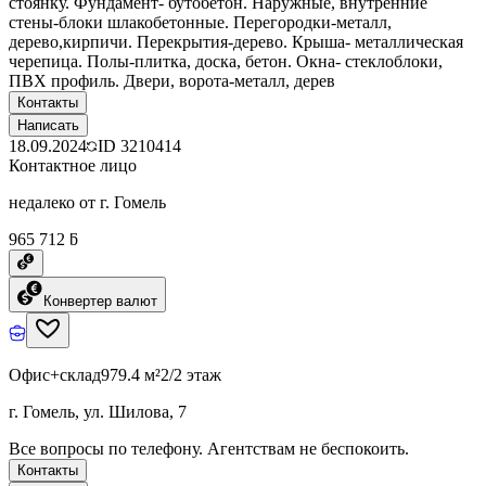
стоянку. Фундамент- бутобетон. Наружные, внутренние
стены-блоки шлакобетонные. Перегородки-металл,
дерево,кирпичи. Перекрытия-дерево. Крыша- металлическая
черепица. Полы-плитка, доска, бетон. Окна- стеклоблоки,
ПВХ профиль. Двери, ворота-металл, дерев
Контакты
Написать
18.09.2024
ID
3210414
Контактное лицо
недалеко от г. Гомель
965 712 ƃ
Конвертер валют
Офис+склад
979.4 м²
2/2 этаж
г. Гомель, ул. Шилова, 7
Все вопросы по телефону. Агентствам не беспокоить.
Контакты