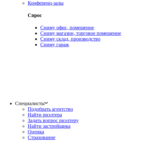
Конференц-залы
Спрос
Сниму офис, помещение
Сниму магазин, торговое помещение
Сниму склад, производство
Сниму гараж
Специалисты
Подобрать агентство
Найти риэлтера
Задать вопрос риэлтеру
Найти застройщика
Оценка
Страхование