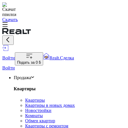
Скачать
Войти
Realt.Сделка
Подать за
0 ƃ
Войти
Продажа
Квартиры
Квартиры
Квартиры в новых домах
Новостройки
Комнаты
Обмен квартир
Квартиры с ремонтом