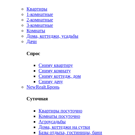
Квартиры
1-комнатные
2-комнатные
3-комнатные
Комнаты
Дома, коттеджи, усадьбы
Дачи
Спрос
Сниму квартиру
Сниму комнату
Сниму коттедж, дом
Сниму дачу
New
Realt.Бронь
Суточная
Квартиры посуточно
Комнаты посуточно
Агроусадьбы
Дома, коттеджи на сутки
Базы отдыха, гостиницы, бани