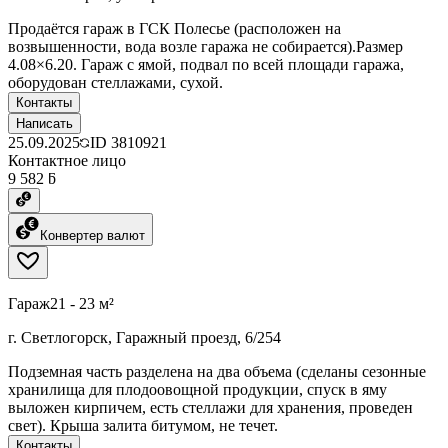
Продаётся гараж в ГСК Полесье (расположен на
возвышенности, вода возле гаража не собирается).Размер
4.08×6.20. Гараж с ямой, подвал по всей площади гаража,
оборудован стеллажами, сухой.
Контакты
Написать
25.09.2025
ID
3810921
Контактное лицо
9 582 ƃ
Конвертер валют
Гараж
21 - 23 м²
г. Светлогорск, Гаражный проезд, 6/254
Подземная часть разделена на два объема (сделаны сезонные
хранилища для плодоовощной продукции, спуск в яму
выложен кирпичем, есть стеллажи для хранения, проведен
свет). Крыша залита битумом, не течет.
Контакты