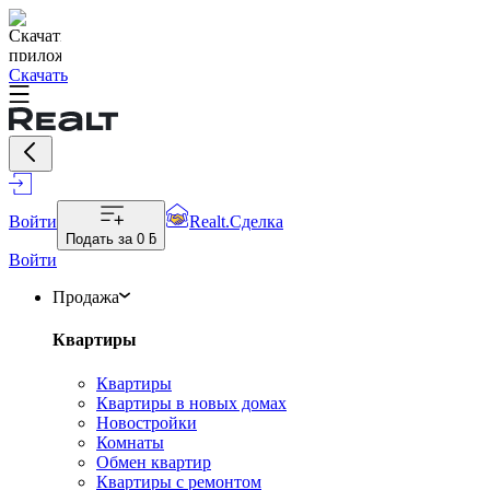
Скачать
Войти
Realt.Сделка
Подать за
0 ƃ
Войти
Продажа
Квартиры
Квартиры
Квартиры в новых домах
Новостройки
Комнаты
Обмен квартир
Квартиры с ремонтом