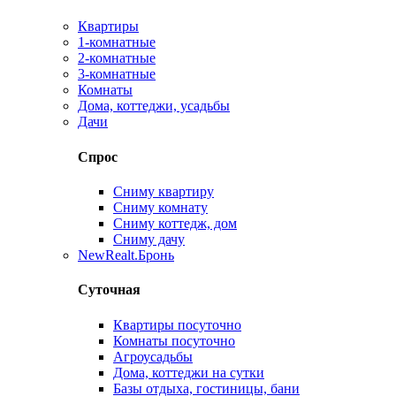
Квартиры
1-комнатные
2-комнатные
3-комнатные
Комнаты
Дома, коттеджи, усадьбы
Дачи
Спрос
Сниму квартиру
Сниму комнату
Сниму коттедж, дом
Сниму дачу
New
Realt.Бронь
Суточная
Квартиры посуточно
Комнаты посуточно
Агроусадьбы
Дома, коттеджи на сутки
Базы отдыха, гостиницы, бани