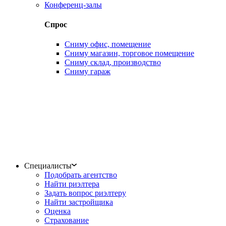
Конференц-залы
Спрос
Сниму офис, помещение
Сниму магазин, торговое помещение
Сниму склад, производство
Сниму гараж
Специалисты
Подобрать агентство
Найти риэлтера
Задать вопрос риэлтеру
Найти застройщика
Оценка
Страхование