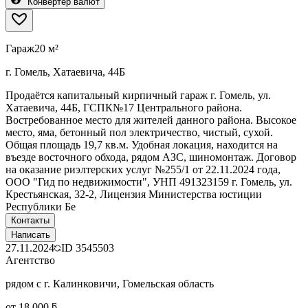
Конвертер валют
Гараж
20 м²
г. Гомель, Хатаевича, 44Б
Продаётся капитальный кирпичный гараж г. Гомель, ул.
Хатаевича, 44Б, ГСПК№17 Центрального района.
Востребованное место для жителей данного района. Высокое
место, яма, бетонный пол электричество, чистый, сухой.
Общая площадь 19,7 кв.м. Удобная локация, находится на
въезде восточного обхода, рядом АЗС, шиномонтаж. Договор
на оказание риэлтерских услуг №255/1 от 22.11.2024 года,
ООО "Гид по недвижимости", УНП 491323159 г. Гомель, ул.
Крестьянская, 32-2, Лицензия Министерства юстиции
Республики Бе
Контакты
Написать
27.11.2024
ID
3545503
Агентство
рядом с г. Калинковичи, Гомельская область
от 18 000 ƃ