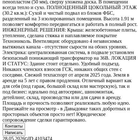
пенопластом (50 мм), сверху уложена доска. В помещении
всегда тепло и сухо. ПОЛНОЦЕННЫЙ ЦОКОЛЬНЫЙ ЭТАЖ
(30.2 кв.м.): Сухой и чистый подвал из блоков ФБС,
разделенный на 3 изолированных помещения. Высота 1.91 м
позволяет комфортно передвигаться и работать в полный рост.
ИНЖЕНЕРНЫЕ РЕШЕНИЯ: Крыша: железобетонные плиты,
утепление, сделана стяжка и наплавляемое покрытие
Технониколь. Вентиляция: оборудовано 4 независимых
вытяжных канала - отсутствие сырости на обоих уровнях.
Электрика: централизованная система, в подвале установлен
безопасный понижающий трансформатор на 36В. ЛОКАЦИЯ
И СТАТУС: Здание стоит отдельно. Удобный подъезд.
Никаких членских взносов ГСК, никаких общих стен с
соседями. Свежий техпаспорт от апреля 2025 года. Земля в
аренде на 5 лет с правом продления. Отличный вариант как
для себя (под гараж, большой склад или мастерскую), так и
под бизнес: идеально под автосервис, шиномонтаж,
детейлинг, склад, производства или для сдачи в аренду.
Площадь и прочность позволяют реализовать любую идею.
Приезжайте на просмотр - в Давыдовке таких добротных и
просторных объектов просто нет! Юридическое
сопровождение сделки гарантировано.
Контакты
Написать
28.05.2026
ID
4103474