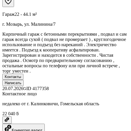
Гараж
22 - 44.1 м²
г. Мозырь, ул. Малинина/7
Кирпичный гараж с бетонными перекрытиями , подвал и сам
гараж всегда сухой ( подвал не промерзает ) , круглогодичное
использование и подъезд без нареканий . Электричество
имеется . Подъезд к кооперативу асфальтирован.
Зарегистрирован и находится в собственности . Чистая
продажа . Осмотр по предварительному согласованию ,
остальные вопросы по телефону или при личной встрече ,
торг уместен .
Контакты
Написать
20.07.2026
ID
4177358
Контактное лицо
недалеко от г. Калинковичи, Гомельская область
22 040 ƃ
Конвертер валют