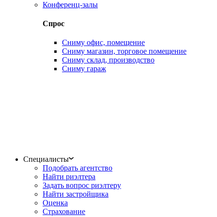
Конференц-залы
Спрос
Сниму офис, помещение
Сниму магазин, торговое помещение
Сниму склад, производство
Сниму гараж
Специалисты
Подобрать агентство
Найти риэлтера
Задать вопрос риэлтеру
Найти застройщика
Оценка
Страхование