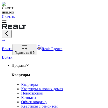
Скачать
Войти
Realt.Сделка
Подать за
0 ƃ
Войти
Продажа
Квартиры
Квартиры
Квартиры в новых домах
Новостройки
Комнаты
Обмен квартир
Квартиры с ремонтом