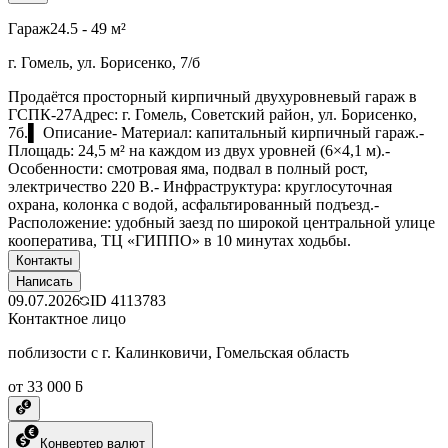
Гараж
24.5 - 49 м²
г. Гомель, ул. Борисенко, 7/б
Продаётся просторный кирпичный двухуровневый гараж в
ГСПК-27Адрес: г. Гомель, Советский район, ул. Борисенко,
7б.▌ Описание- Материал: капитальный кирпичный гараж.-
Площадь: 24,5 м² на каждом из двух уровней (6×4,1 м).-
Особенности: смотровая яма, подвал в полный рост,
электричество 220 В.- Инфраструктура: круглосуточная
охрана, колонка с водой, асфальтированный подъезд.-
Расположение: удобный заезд по широкой центральной улице
кооператива, ТЦ «ГИППО» в 10 минутах ходьбы.
Контакты
Написать
09.07.2026
ID
4113783
Контактное лицо
поблизости с г. Калинковичи, Гомельская область
от 33 000 ƃ
Конвертер валют