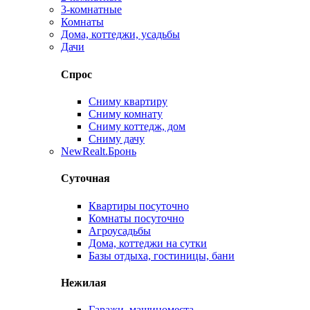
3-комнатные
Комнаты
Дома, коттеджи, усадьбы
Дачи
Спрос
Сниму квартиру
Сниму комнату
Сниму коттедж, дом
Сниму дачу
New
Realt.Бронь
Суточная
Квартиры посуточно
Комнаты посуточно
Агроусадьбы
Дома, коттеджи на сутки
Базы отдыха, гостиницы, бани
Нежилая
Гаражи, машиноместа