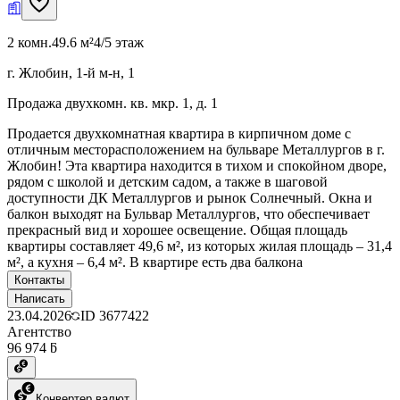
2 комн.
49.6 м²
4/5 этаж
г. Жлобин, 1-й м-н, 1
Продажа двухкомн. кв. мкр. 1, д. 1
Продается двухкомнатная квартира в кирпичном доме с
отличным месторасположением на бульваре Металлургов в г.
Жлобин! Эта квартира находится в тихом и спокойном дворе,
рядом с школой и детским садом, а также в шаговой
доступности ДК Металлургов и рынок Солнечный. Окна и
балкон выходят на Бульвар Металлургов, что обеспечивает
прекрасный вид и хорошее освещение. Общая площадь
квартиры составляет 49,6 м², из которых жилая площадь – 31,4
м², а кухня – 6,4 м². В квартире есть два балкона
Контакты
Написать
23.04.2026
ID
3677422
Агентство
96 974 ƃ
Конвертер валют