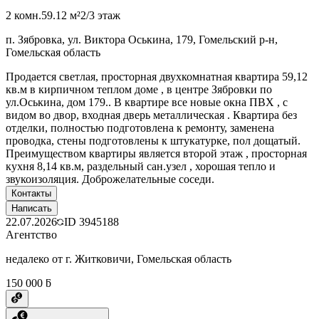
2 комн.
59.12 м²
2/3 этаж
п. Зябровка, ул. Виктора Оськина, 179, Гомельский р-н,
Гомельская область
Продается светлая, просторная двухкомнатная квартира 59,12
кв.м в кирпичном теплом доме , в центре Зябровки по
ул.Оськина, дом 179.. В квартире все новые окна ПВХ , с
видом во двор, входная дверь металлическая . Квартира без
отделки, полностью подготовлена к ремонту, заменена
проводка, стены подготовлены к штукатурке, пол дощатый.
Преимуществом квартиры является второй этаж , просторная
кухня 8,14 кв.м, раздельный сан.узел , хорошая тепло и
звукоизоляция. Доброжелательные соседи.
Контакты
Написать
22.07.2026
ID
3945188
Агентство
недалеко от г. Житковичи, Гомельская область
150 000 ƃ