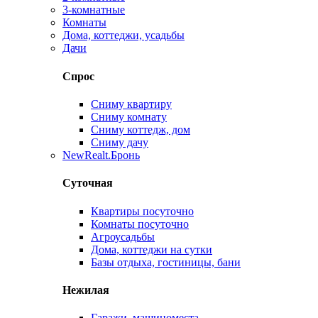
3-комнатные
Комнаты
Дома, коттеджи, усадьбы
Дачи
Спрос
Сниму квартиру
Сниму комнату
Сниму коттедж, дом
Сниму дачу
New
Realt.Бронь
Суточная
Квартиры посуточно
Комнаты посуточно
Агроусадьбы
Дома, коттеджи на сутки
Базы отдыха, гостиницы, бани
Нежилая
Гаражи, машиноместа