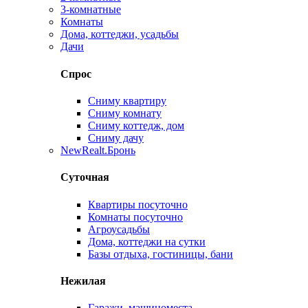
3-комнатные
Комнаты
Дома, коттеджи, усадьбы
Дачи
Спрос
Сниму квартиру
Сниму комнату
Сниму коттедж, дом
Сниму дачу
New
Realt.Бронь
Суточная
Квартиры посуточно
Комнаты посуточно
Агроусадьбы
Дома, коттеджи на сутки
Базы отдыха, гостиницы, бани
Нежилая
Гаражи, машиноместа