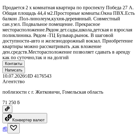
Продается 2 х комнатная квартира по проспекту Победа 27 А.
Общая площадь 44,4 м2.Просторные комнаты.Окна ПВХ.Есть
балкон .Пол-линолеум,кухня-деревянный. Совместный
сан.узел. Подвальное помещение. Прекрасное
месторасположение.Рядом дет.сады,школа,детская и взрослая
поликлиника. Рядом -ТЦ Бульвар,рынок. В шаговой
доступности-авто и железнодорожный вокзал. Приобретение
квартиры можно рассматривать ,как вложение
ден.средств.Месторасположение позволяет сдавать в аренду
как по суточно,так и на долгий
Контакты
Написать
10.07.2026
ID
4176543
Агентство
поблизости с г. Житковичи, Гомельская область
71 250 ƃ
Конвертер валют