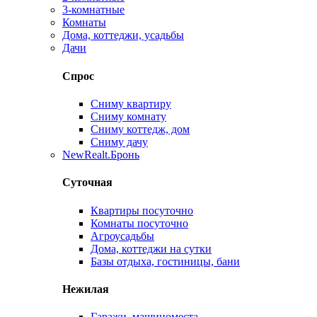
3-комнатные
Комнаты
Дома, коттеджи, усадьбы
Дачи
Спрос
Сниму квартиру
Сниму комнату
Сниму коттедж, дом
Сниму дачу
New
Realt.Бронь
Суточная
Квартиры посуточно
Комнаты посуточно
Агроусадьбы
Дома, коттеджи на сутки
Базы отдыха, гостиницы, бани
Нежилая
Гаражи, машиноместа