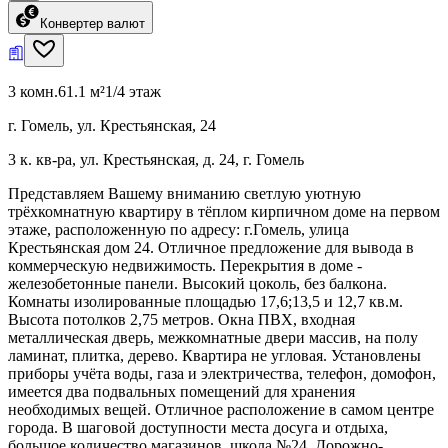
Конвертер валют
3 комн.
61.1 м²
1/4 этаж
г. Гомель, ул. Крестьянская, 24
3 к. кв-ра, ул. Крестьянская, д. 24, г. Гомель
Представляем Вашему вниманию светлую уютную
трёхкомнатную квартиру в тёплом кирпичном доме на первом
этаже, расположенную по адресу: г.Гомель, улица
Крестьянская дом 24. Отличное предложение для вывода в
коммерческую недвижимость. Перекрытия в доме -
железобетонные панели. Высокий цоколь, без балкона.
Комнаты изолированные площадью 17,6;13,5 и 12,7 кв.м.
Высота потолков 2,75 метров. Окна ПВХ, входная
металлическая дверь, межкомнатные двери массив, на полу
ламинат, плитка, дерево. Квартира не угловая. Установлены
приборы учёта воды, газа и электричества, телефон, домофон,
имеется два подвальных помещений для хранения
необходимых вещей. Отличное расположение в самом центре
города. В шаговой доступности места досуга и отдыха,
большое количество магазинов, школа №24, Дорожно-