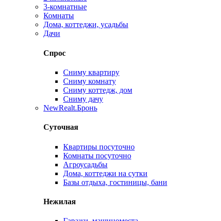
3-комнатные
Комнаты
Дома, коттеджи, усадьбы
Дачи
Спрос
Сниму квартиру
Сниму комнату
Сниму коттедж, дом
Сниму дачу
New
Realt.Бронь
Суточная
Квартиры посуточно
Комнаты посуточно
Агроусадьбы
Дома, коттеджи на сутки
Базы отдыха, гостиницы, бани
Нежилая
Гаражи, машиноместа