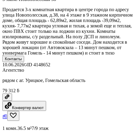
Продается 3-х комнатная квартира в центре города по адресу
улица Новополесская, д.38, на 4 этаже в 9 этажном кирпичном
доме, общая площадь - 62,89м2, жилая площадь -39,09м2,
кухня- 7,77м2 квартира угловая и тихая, а зимой еще и теплая,
окно ПВХ стоит только на лоджии из кухни. Комнаты
изолированы, с/у раздельный. На полу ДСП и линолеум.
Рядом живут хорошие и спокойные соседи. Дом находится в
хорошей локации (от Автовокзала – 13 минут пешком, от
универмага Гомель - 14 минут пешком) и стоит в тихо
Контакты
10.06.2026
ID
4148652
Агентство
рядом с аг. Урицкое, Гомельская область
79 312 ƃ
Конвертер валют
1 комн.
36.5 м²
7/9 этаж