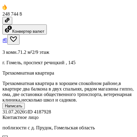
248 744 ƃ
Конвертер валют
3 комн.
71.2 м²
2/9 этаж
г. Гомель, проспект речицкий , 145
Трехкомнатная квартира
Трехкомнатная квартира в хорошем спокойном районе,в
квартире два балкона в двух спальнях, рядом магазины гиппо,
ома, две остановки общественного трпнспорта, ветеренарная
клиника,несколько школ и садиков.
Написать
31.07.2026
ID
4187928
Контактное лицо
поблизости с д. Прудок, Гомельская область