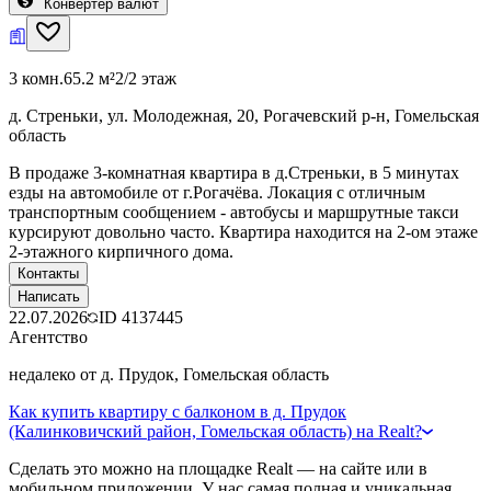
Конвертер валют
3 комн.
65.2 м²
2/2 этаж
д. Стреньки, ул. Молодежная, 20, Рогачевский р-н, Гомельская
область
В продаже 3-комнатная квартира в д.Стреньки, в 5 минутах
езды на автомобиле от г.Рогачёва. Локация с отличным
транспортным сообщением - автобусы и маршрутные такси
курсируют довольно часто. Квартира находится на 2-ом этаже
2-этажного кирпичного дома.
Контакты
Написать
22.07.2026
ID
4137445
Агентство
недалеко от д. Прудок, Гомельская область
Как купить квартиру с балконом в д. Прудок
(Калинковичский район, Гомельская область) на Realt?
Сделать это можно на площадке Realt — на сайте или в
мобильном приложении. У нас самая полная и уникальная