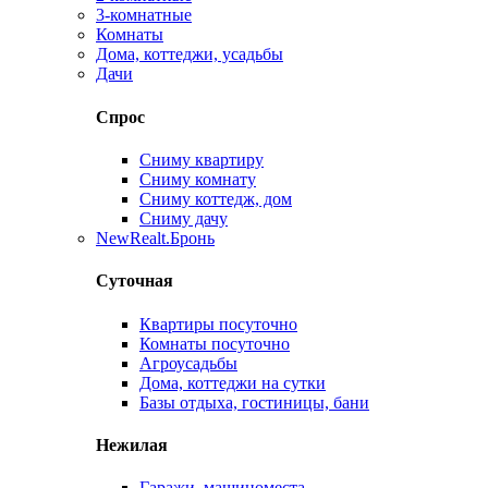
3-комнатные
Комнаты
Дома, коттеджи, усадьбы
Дачи
Спрос
Сниму квартиру
Сниму комнату
Сниму коттедж, дом
Сниму дачу
New
Realt.Бронь
Суточная
Квартиры посуточно
Комнаты посуточно
Агроусадьбы
Дома, коттеджи на сутки
Базы отдыха, гостиницы, бани
Нежилая
Гаражи, машиноместа