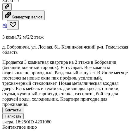
30 561 ƃ
Конвертер валют
3 комн.
72 м²
2/2 этаж
д. Бобровичи, ул. Лесная, 61, Калинковичский р-н, Гомельская
область
Продается 3 комнатная квартира на 2 этаже в Бобровичи
(бывший военный городок). Есть сарай. Все комнаты
отдельные не проходные. Раздельный санузел. В Июле месяце
поставлены новые окна пвх профиль усиленный,
трехкамерный стеклопакет. Новая металлическая входная
дверь. Есть мебель и техника: двиван два кресла, столики,
стулья, кухонный гарнитур, стенка, газ плита, бойлер для
горячей воды, холодильник. Квартира пригодна для
проживания.
Контакты
Написать
вчера, 16:25
ID
4201060
Контактное лицо