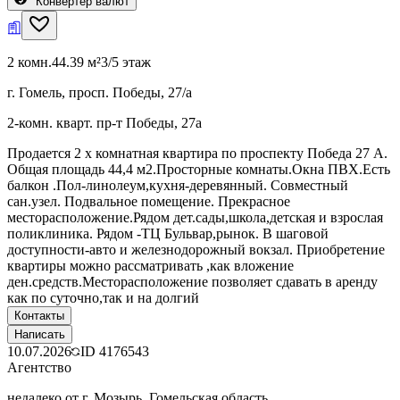
Конвертер валют
2 комн.
44.39 м²
3/5 этаж
г. Гомель, просп. Победы, 27/а
2-комн. кварт. пр-т Победы, 27а
Продается 2 х комнатная квартира по проспекту Победа 27 А.
Общая площадь 44,4 м2.Просторные комнаты.Окна ПВХ.Есть
балкон .Пол-линолеум,кухня-деревянный. Совместный
сан.узел. Подвальное помещение. Прекрасное
месторасположение.Рядом дет.сады,школа,детская и взрослая
поликлиника. Рядом -ТЦ Бульвар,рынок. В шаговой
доступности-авто и железнодорожный вокзал. Приобретение
квартиры можно рассматривать ,как вложение
ден.средств.Месторасположение позволяет сдавать в аренду
как по суточно,так и на долгий
Контакты
Написать
10.07.2026
ID
4176543
Агентство
недалеко от г. Мозырь, Гомельская область