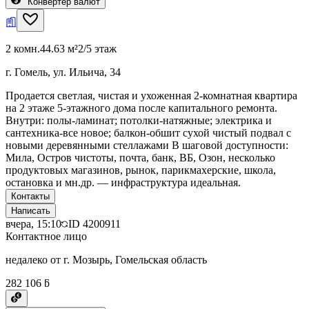
Конвертер валют
2 комн.
44.63 м²
2/5 этаж
г. Гомель, ул. Ильича, 34
Продается светлая, чистая и ухоженная 2-комнатная квартира
на 2 этаже 5-этажного дома после капитального ремонта.
Внутри: полы-ламинат; потолки-натяжные; электрика и
сантехника-все новое; балкон-обшит сухой чистый подвал с
новыми деревянными стеллажами В шаговой доступности:
Мила, Остров чистоты, почта, банк, ВБ, Озон, несколько
продуктовых магазинов, рынок, парикмахерские, школа,
остановка и мн.др. — инфраструктура идеальная.
Контакты
Написать
вчера, 15:10
ID
4200911
Контактное лицо
недалеко от г. Мозырь, Гомельская область
282 106 ƃ