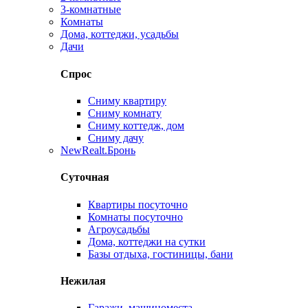
3-комнатные
Комнаты
Дома, коттеджи, усадьбы
Дачи
Спрос
Сниму квартиру
Сниму комнату
Сниму коттедж, дом
Сниму дачу
New
Realt.Бронь
Суточная
Квартиры посуточно
Комнаты посуточно
Агроусадьбы
Дома, коттеджи на сутки
Базы отдыха, гостиницы, бани
Нежилая
Гаражи, машиноместа