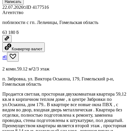
Написать
22.07.2026
ID
4177516
Агентство
поблизости с гп. Лельчицы, Гомельская область
63 180 ƃ
Конвертер валют
2 комн.
59.12 м²
2/3 этаж
п. Зябровка, ул. Виктора Оськина, 179, Гомельский р-н,
Гомельская область
Продается светлая, просторная двухкомнатная квартира 59,12
кв.м в кирпичном теплом доме , в центре Зябровки по
ул.Оськина, дом 179.. В квартире все новые окна ПВХ , с
видом во двор, входная дверь металлическая . Квартира без
отделки, полностью подготовлена к ремонту, заменена
проводка, стены подготовлены к штукатурке, пол дощатый.
Преимуществом квартиры является второй этаж , просторная
кухня 8,14 кв.м, раздельный сан.узел , хорошая тепло и