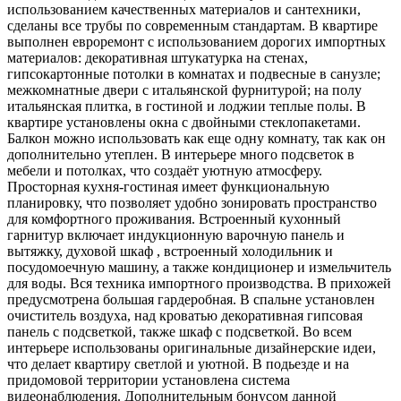
использованием качественных материалов и сантехники,
сделаны все трубы по современным стандартам. В квартире
выполнен евроремонт с использованием дорогих импортных
материалов: декоративная штукатурка на стенах,
гипсокартонные потолки в комнатах и подвесные в санузле;
межкомнатные двери с итальянской фурнитурой; на полу
итальянская плитка, в гостиной и лоджии теплые полы. В
квартире установлены окна с двойными стеклопакетами.
Балкон можно использовать как еще одну комнату, так как он
дополнительно утеплен. В интерьере много подсветок в
мебели и потолках, что создаёт уютную атмосферу.
Просторная кухня-гостиная имеет функциональную
планировку, что позволяет удобно зонировать пространство
для комфортного проживания. Встроенный кухонный
гарнитур включает индукционную варочную панель и
вытяжку, духовой шкаф , встроенный холодильник и
посудомоечную машину, а также кондиционер и измельчитель
для воды. Вся техника импортного производства. В прихожей
предусмотрена большая гардеробная. В спальне установлен
очиститель воздуха, над кроватью декоративная гипсовая
панель с подсветкой, также шкаф с подсветкой. Во всем
интерьере использованы оригинальные дизайнерские идеи,
что делает квартиру светлой и уютной. В подьезде и на
придомовой территории установлена система
видеонаблюдения. Дополнительным бонусом данной