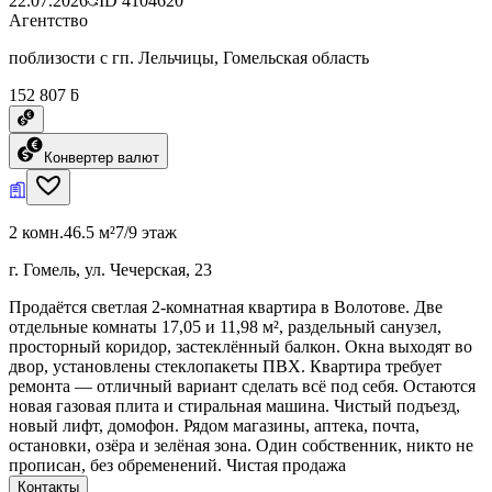
22.07.2026
ID
4104620
Агентство
поблизости с гп. Лельчицы, Гомельская область
152 807 ƃ
Конвертер валют
2 комн.
46.5 м²
7/9 этаж
г. Гомель, ул. Чечерская, 23
Продаётся светлая 2-комнатная квартира в Волотове. Две
отдельные комнаты 17,05 и 11,98 м², раздельный санузел,
просторный коридор, застеклённый балкон. Окна выходят во
двор, установлены стеклопакеты ПВХ. Квартира требует
ремонта — отличный вариант сделать всё под себя. Остаются
новая газовая плита и стиральная машина. Чистый подъезд,
новый лифт, домофон. Рядом магазины, аптека, почта,
остановки, озёра и зелёная зона. Один собственник, никто не
прописан, без обременений. Чистая продажа
Контакты