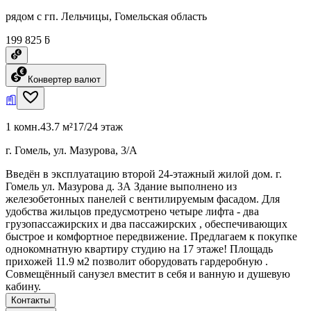
рядом с гп. Лельчицы, Гомельская область
199 825 ƃ
Конвертер валют
1 комн.
43.7 м²
17/24 этаж
г. Гомель, ул. Мазурова, 3/А
Введён в эксплуатацию второй 24-этажный жилой дом. г.
Гомель ул. Мазурова д. 3А Здание выполнено из
железобетонных панелей с вентилируемым фасадом. Для
удобства жильцов предусмотрено четыре лифта - два
грузопассажирских и два пассажирских , обеспечивающих
быстрое и комфортное передвижение. Предлагаем к покупке
однокомнатную квартиру студию на 17 этаже! Площадь
прихожей 11.9 м2 позволит оборудовать гардеробную .
Совмещённый санузел вместит в себя и ванную и душевую
кабину.
Контакты