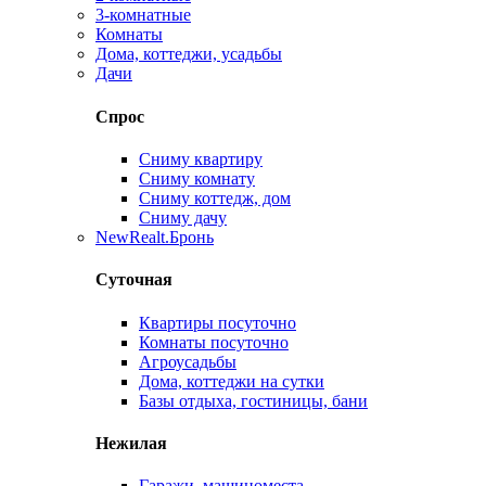
3-комнатные
Комнаты
Дома, коттеджи, усадьбы
Дачи
Спрос
Сниму квартиру
Сниму комнату
Сниму коттедж, дом
Сниму дачу
New
Realt.Бронь
Суточная
Квартиры посуточно
Комнаты посуточно
Агроусадьбы
Дома, коттеджи на сутки
Базы отдыха, гостиницы, бани
Нежилая
Гаражи, машиноместа