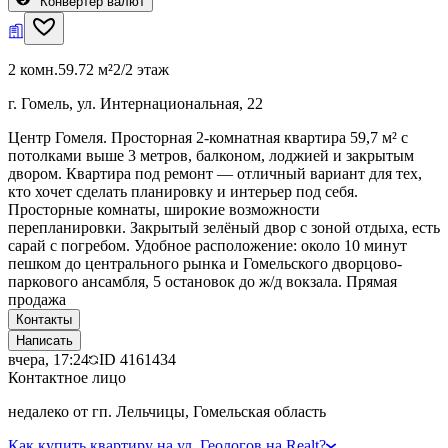
Конвертер валют
2 комн.
59.72 м²
2/2 этаж
г. Гомель, ул. Интернациональная, 22
Центр Гомеля. Просторная 2-комнатная квартира 59,7 м² с
потолками выше 3 метров, балконом, лоджией и закрытым
двором. Квартира под ремонт — отличный вариант для тех,
кто хочет сделать планировку и интерьер под себя.
Просторные комнаты, широкие возможности
перепланировки. Закрытый зелёный двор с зоной отдыха, есть
сарай с погребом. Удобное расположение: около 10 минут
пешком до центрального рынка и Гомельского дворцово-
паркового ансамбля, 5 остановок до ж/д вокзала. Прямая
продажа
Контакты
Написать
вчера, 17:24
ID
4161434
Контактное лицо
недалеко от гп. Лельчицы, Гомельская область
Как купить квартиру на ул. Геологов на Realt?