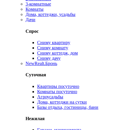
3-комнатные
Комнаты
Дома, коттеджи, усадьбы
Дачи
Спрос
Сниму квартиру
Сниму комнату
Сниму коттедж, дом
Сниму дачу
New
Realt.Бронь
Суточная
Квартиры посуточно
Комнаты посуточно
Агроусадьбы
Дома, коттеджи на сутки
Базы отдыха, гостиницы, бани
Нежилая
Гаражи, машиноместа