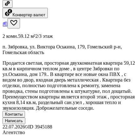
Конвертер валют
2 комн.
59.12 м²
2/3 этаж
п. Зябровка, ул. Виктора Оськина, 179, Гомельский р-н,
Гомельская область
Продается светлая, просторная двухкомнатная квартира 59,12
кв.м в кирпичном теплом доме , в центре Зябровки по
ул.Оськина, дом 179.. В квартире все новые окна ПВХ , с
видом во двор, входная дверь металлическая . Квартира без
отделки, полностью подготовлена к ремонту, заменена
проводка, стены подготовлены к штукатурке, пол дощатый.
Преимуществом квартиры является второй этаж , просторная
кухня 8,14 кв.м, раздельный сан.узел , хорошая тепло и
звукоизоляция. Доброжелательные соседи.
Контакты
Написать
22.07.2026
ID
3945188
Агентство