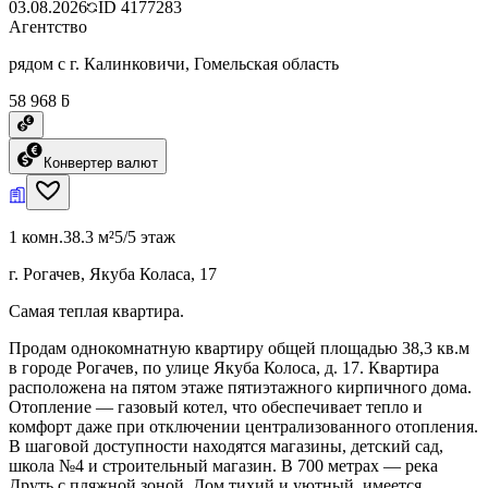
03.08.2026
ID
4177283
Агентство
рядом с г. Калинковичи, Гомельская область
58 968 ƃ
Конвертер валют
1 комн.
38.3 м²
5/5 этаж
г. Рогачев, Якуба Коласа, 17
Самая теплая квартира.
Продам однокомнатную квартиру общей площадью 38,3 кв.м
в городе Рогачев, по улице Якуба Колоса, д. 17. Квартира
расположена на пятом этаже пятиэтажного кирпичного дома.
Отопление — газовый котел, что обеспечивает тепло и
комфорт даже при отключении централизованного отопления.
В шаговой доступности находятся магазины, детский сад,
школа №4 и строительный магазин. В 700 метрах — река
Друть с пляжной зоной. Дом тихий и уютный, имеется