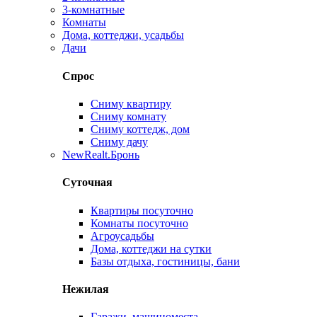
3-комнатные
Комнаты
Дома, коттеджи, усадьбы
Дачи
Спрос
Сниму квартиру
Сниму комнату
Сниму коттедж, дом
Сниму дачу
New
Realt.Бронь
Суточная
Квартиры посуточно
Комнаты посуточно
Агроусадьбы
Дома, коттеджи на сутки
Базы отдыха, гостиницы, бани
Нежилая
Гаражи, машиноместа