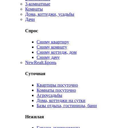
3-комнатные
Комнаты
Дома, коттеджи, усадьбы
Дачи
Спрос
Сниму квартиру
Сниму комнату
Сниму коттедж, дом
Сниму дачу
New
Realt.Бронь
Суточная
Квартиры посуточно
Комнаты посуточно
Агроусадьбы
Дома, коттеджи на сутки
Базы отдыха, гостиницы, бани
Нежилая
Гаражи, машиноместа