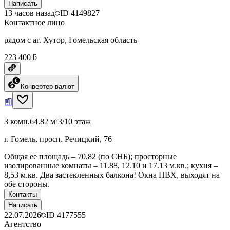
Написать
13 часов назад
ID
4149827
Контактное лицо
рядом с аг. Хутор, Гомельская область
223 400 ƃ
Конвертер валют
3 комн.
64.82 м²
3/10 этаж
г. Гомель, просп. Речицкий, 76
Общая ее площадь – 70,82 (по СНБ); просторные
изолированные комнаты – 11.88, 12.10 и 17.13 м.кв.; кухня –
8,53 м.кв. Два застекленных балкона! Окна ПВХ, выходят на
обе стороны.
Контакты
Написать
22.07.2026
ID
4177555
Агентство