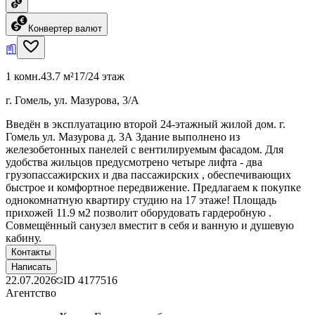
Конвертер валют
1 комн.
43.7 м²
17/24 этаж
г. Гомель, ул. Мазурова, 3/А
Введён в эксплуатацию второй 24-этажный жилой дом. г.
Гомель ул. Мазурова д. 3А Здание выполнено из
железобетонных панелей с вентилируемым фасадом. Для
удобства жильцов предусмотрено четыре лифта - два
грузопассажирских и два пассажирских , обеспечивающих
быстрое и комфортное передвижение. Предлагаем к покупке
однокомнатную квартиру студию на 17 этаже! Площадь
прихожей 11.9 м2 позволит оборудовать гардеробную .
Совмещённый санузел вместит в себя и ванную и душевую
кабину.
Контакты
Написать
22.07.2026
ID
4177516
Агентство