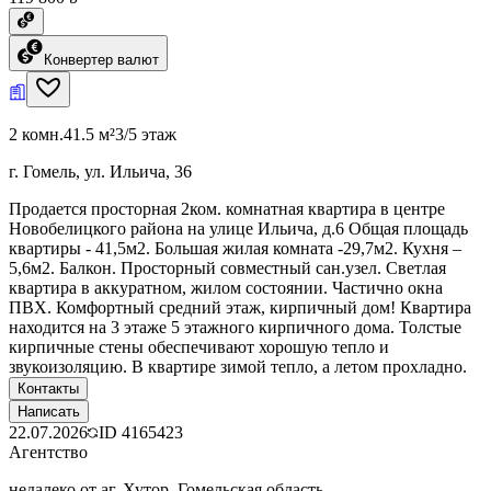
Конвертер валют
2 комн.
41.5 м²
3/5 этаж
г. Гомель, ул. Ильича, 36
Продается просторная 2ком. комнатная квартира в центре
Новобелицкого района на улице Ильича, д.6 Общая площадь
квартиры - 41,5м2. Большая жилая комната -29,7м2. Кухня –
5,6м2. Балкон. Просторный совместный сан.узел. Светлая
квартира в аккуратном, жилом состоянии. Частично окна
ПВХ. Комфортный средний этаж, кирпичный дом! Квартира
находится на 3 этаже 5 этажного кирпичного дома. Толстые
кирпичные стены обеспечивают хорошую тепло и
звукоизоляцию. В квартире зимой тепло, а летом прохладно.
Контакты
Написать
22.07.2026
ID
4165423
Агентство
недалеко от аг. Хутор, Гомельская область