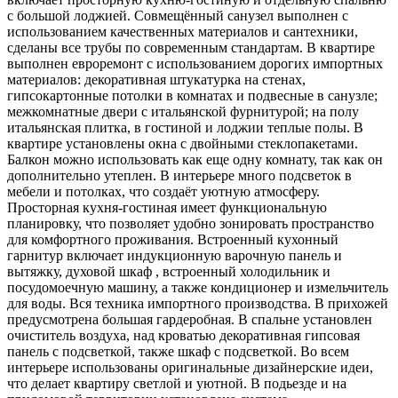
с большой лоджией. Совмещённый санузел выполнен с
использованием качественных материалов и сантехники,
сделаны все трубы по современным стандартам. В квартире
выполнен евроремонт с использованием дорогих импортных
материалов: декоративная штукатурка на стенах,
гипсокартонные потолки в комнатах и подвесные в санузле;
межкомнатные двери с итальянской фурнитурой; на полу
итальянская плитка, в гостиной и лоджии теплые полы. В
квартире установлены окна с двойными стеклопакетами.
Балкон можно использовать как еще одну комнату, так как он
дополнительно утеплен. В интерьере много подсветок в
мебели и потолках, что создаёт уютную атмосферу.
Просторная кухня-гостиная имеет функциональную
планировку, что позволяет удобно зонировать пространство
для комфортного проживания. Встроенный кухонный
гарнитур включает индукционную варочную панель и
вытяжку, духовой шкаф , встроенный холодильник и
посудомоечную машину, а также кондиционер и измельчитель
для воды. Вся техника импортного производства. В прихожей
предусмотрена большая гардеробная. В спальне установлен
очиститель воздуха, над кроватью декоративная гипсовая
панель с подсветкой, также шкаф с подсветкой. Во всем
интерьере использованы оригинальные дизайнерские идеи,
что делает квартиру светлой и уютной. В подьезде и на