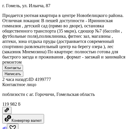
г. Гомель, ул. Ильича, 87
Продается уютная квартира в центре Новобелицкого района.
Отличная локация: В пешей доступности - Ирининская
гимназия , детский сад (прямо во дворе), остановка
общественного транспорта (35 мкрн), сдюшор №7 (бассейн ,
футбольные поля),поликлиника, фитнес зал, магазины ,
аптеки, зона отдыха пруды (достраивается современный
спортивно развлекательный центр на берегу озера ), лес
(заказник Мнемозина) По квартире: полностью готова для
быстрого заезда и проживания , формат - заезжай и занимайся
ремонтом
Контакты
Написать
2 часа назад
ID
4199777
Контактное лицо
поблизости с аг. Горочичи, Гомельская область
119 982 ƃ
Конвертер валют