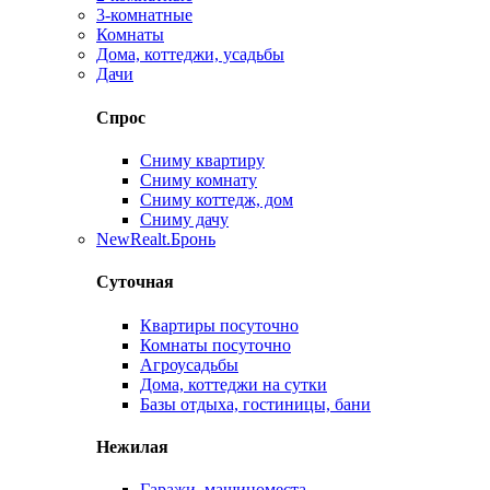
3-комнатные
Комнаты
Дома, коттеджи, усадьбы
Дачи
Спрос
Сниму квартиру
Сниму комнату
Сниму коттедж, дом
Сниму дачу
New
Realt.Бронь
Суточная
Квартиры посуточно
Комнаты посуточно
Агроусадьбы
Дома, коттеджи на сутки
Базы отдыха, гостиницы, бани
Нежилая
Гаражи, машиноместа