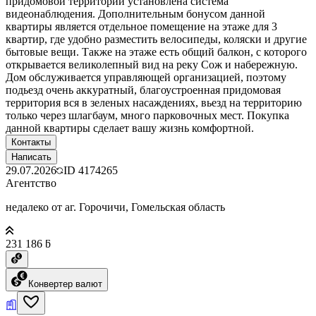
придомовой территории установлена система
видеонаблюдения. Дополнительным бонусом данной
квартиры является отдельное помещение на этаже для 3
квартир, где удобно разместить велосипеды, коляски и другие
бытовые вещи. Также на этаже есть общий балкон, с которого
открывается великолепный вид на реку Сож и набережную.
Дом обслуживается управляющей организацией, поэтому
подьезд очень аккуратный, благоустроенная придомовая
территория вся в зеленых насаждениях, вьезд на территорию
только через шлагбаум, много парковочных мест. Покупка
данной квартиры сделает вашу жизнь комфортной.
Контакты
Написать
29.07.2026
ID
4174265
Агентство
недалеко от аг. Горочичи, Гомельская область
231 186 ƃ
Конвертер валют