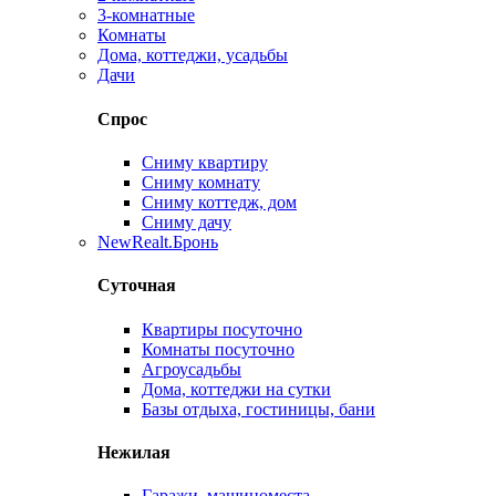
3-комнатные
Комнаты
Дома, коттеджи, усадьбы
Дачи
Спрос
Сниму квартиру
Сниму комнату
Сниму коттедж, дом
Сниму дачу
New
Realt.Бронь
Суточная
Квартиры посуточно
Комнаты посуточно
Агроусадьбы
Дома, коттеджи на сутки
Базы отдыха, гостиницы, бани
Нежилая
Гаражи, машиноместа