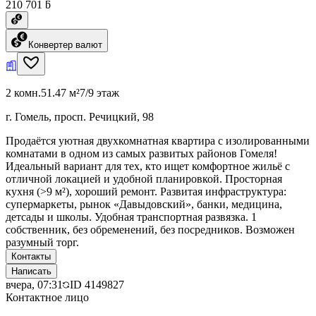
210 701 ƃ
Конвертер валют
2 комн.
51.47 м²
7/9 этаж
г. Гомель, просп. Речицкий, 98
Продаётся уютная двухкомнатная квартира с изолированными
комнатами в одном из самых развитых районов Гомеля!
Идеальный вариант для тех, кто ищет комфортное жильё с
отличной локацией и удобной планировкой. Просторная
кухня (>9 м²), хороший ремонт. Развитая инфраструктура:
супермаркеты, рынок «Давыдовский», банки, медицина,
детсады и школы. Удобная транспортная развязка. 1
собственник, без обременений, без посредников. Возможен
разумный торг.
Контакты
Написать
вчера, 07:31
ID
4149827
Контактное лицо