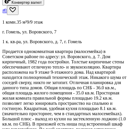
Конвертер валют
1 комн.
35 м²
9/9 этаж
г. Гомель, ул. Воровского, 7
1 к. кв-ра, ул. Воровского, д. 7, г. Гомель
Продается однокомнатная квартира (малосемейка) в
Советском районе по адресу: ул. Воровского, д. 7. Дом
кирпичный, 1982 года постройки. Толстые кирпичные стены
обеспечивают отличную тепло- и звукоизоляцию. Квартира
расположена на 9 этаже 9-этажного дома. Над квартирой
находится полноценный технический этаж. Никакого шума от
соседей сверху, никто не затопит. Отличная планировка для
данного типа домов. Общая площадь по СНБ - 36.0 кв.м.,
общая площадь жилого помещения - 35.0 кв.м. Просторная
жилая комната правильной формы площадью 19.2 кв.м.
позволяет легко зонировать пространство на спальню и
гостиную. Квадратная, удобная кухня площадью 8.1 кв.м.
(значительно просторнее, чем в стандартных малосемейках).
Большой плюс - выход из кухни на застекленную лоджию (1.0
кв.м. по СНБ). В прихожей есть ниша под встроенный шкаф