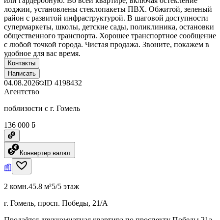
или гардеробную. Во всей квартире, включая остекление
лоджии, установлены стеклопакеты ПВХ. Обжитой, зеленый
район с развитой инфраструктурой. В шаговой доступности
супермаркеты, школы, детские сады, поликлиника, остановки
общественного транспорта. Хорошее транспортное сообщение
с любой точкой города. Чистая продажа. Звоните, покажем в
удобное для вас время.
Контакты
Написать
04.08.2026
ID
4198432
Агентство
поблизости с г. Гомель
136 000 ƃ
Конвертер валют
2 комн.
45.8 м²
5/5 этаж
г. Гомель, просп. Победы, 21/А
Продаётся двухкомнатная квартира по проспекту Победы 21а,