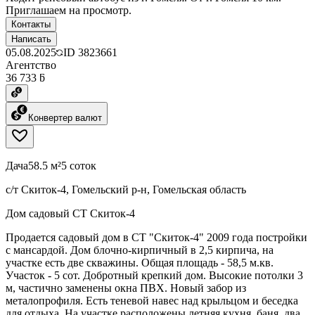
Приглашаем на просмотр.
Контакты
Написать
05.08.2025
ID
3823661
Агентство
36 733 ƃ
Конвертер валют
Дача
58.5 м²
5 соток
с/т Скиток-4, Гомельский р-н, Гомельская область
Дом садовый СТ Скиток-4
Продается садовый дом в СТ "Скиток-4" 2009 года постройки
с мансардой. Дом блочно-кирпичный в 2,5 кирпича, на
участке есть две скважины. Общая площадь - 58,5 м.кв.
Участок - 5 сот. Добротный крепкий дом. Высокие потолки 3
м, частично заменены окна ПВХ. Новый забор из
металопрофиля. Есть теневой навес над крыльцом и беседка
для отдыха. На участке расположены летняя кухня, баня, два