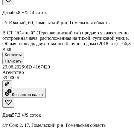
Дача
66.8 м²
5.14 соток
с/т Южный, 60, Гомельский р-н, Гомельская область
В СТ "Южный" (Терешковичский с/с) продается качественно
отстроенная дача, расположенная на тихой, тупиковой улице.
Общая площадь двухэтажного блочного дома (2018 г.п.) – 66,8
м.кв.
Контакты
Написать
29.06.2026
ID
4167429
Агентство
39 900 ƃ
Конвертер валют
Дача
57.3 м²
9 соток
с/т Сож-2, 17, Гомельский р-н, Гомельская область