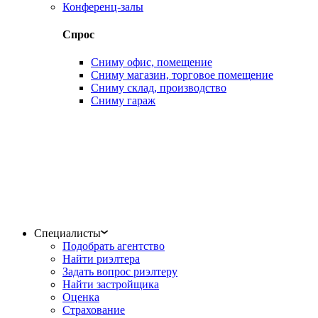
Конференц-залы
Спрос
Сниму офис, помещение
Сниму магазин, торговое помещение
Сниму склад, производство
Сниму гараж
Специалисты
Подобрать агентство
Найти риэлтера
Задать вопрос риэлтеру
Найти застройщика
Оценка
Страхование