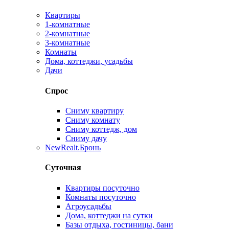
Квартиры
1-комнатные
2-комнатные
3-комнатные
Комнаты
Дома, коттеджи, усадьбы
Дачи
Спрос
Сниму квартиру
Сниму комнату
Сниму коттедж, дом
Сниму дачу
New
Realt.Бронь
Суточная
Квартиры посуточно
Комнаты посуточно
Агроусадьбы
Дома, коттеджи на сутки
Базы отдыха, гостиницы, бани