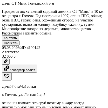
Дача, СТ Маяк, Гомельский р-н
Продается двухэтажный садовый домик в СТ "Маяк" в 10 км
от центра г. Гомеля. Год постройки 1997, стены ПГС, обшит,
окна ПВХ, гараж, баня. Ухоженный огород, на участке
кустарники, включая малину, голубику, ежевику, гумми.
Многообразие плодовых деревьев, множество цветов.
Рассмотрим варианты обмена.
Контакты
Написать
05.08.2026
ID
4199142
Агентство
32 000 ƃ
Конвертер валют
Дача
57.6 м²
4.3 сотки
г. Гомель, ул. Лесная 2-я, 5
основная комната это сруб поэтому в жару всегда
прохладно.моя дача это не щитовой домик,может нужно