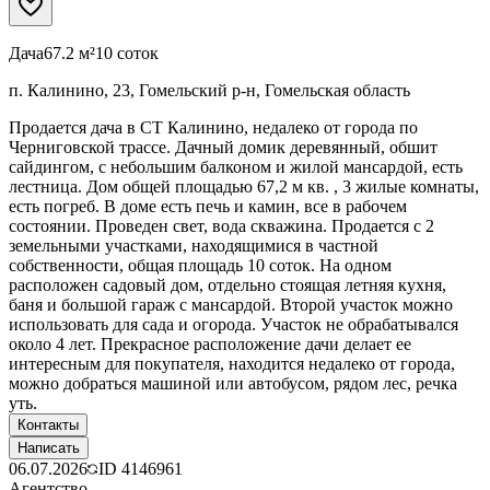
Дача
67.2 м²
10 соток
п. Калинино, 23, Гомельский р-н, Гомельская область
Продается дача в СТ Калинино, недалеко от города по
Черниговской трассе. Дачный домик деревянный, обшит
сайдингом, с небольшим балконом и жилой мансардой, есть
лестница. Дом общей площадью 67,2 м кв. , 3 жилые комнаты,
есть погреб. В доме есть печь и камин, все в рабочем
состоянии. Проведен свет, вода скважина. Продается с 2
земельными участками, находящимися в частной
собственности, общая площадь 10 соток. На одном
расположен садовый дом, отдельно стоящая летняя кухня,
баня и большой гараж с мансардой. Второй участок можно
использовать для сада и огорода. Участок не обрабатывался
около 4 лет. Прекрасное расположение дачи делает ее
интересным для покупателя, находится недалеко от города,
можно добраться машиной или автобусом, рядом лес, речка
уть.
Контакты
Написать
06.07.2026
ID
4146961
Агентство