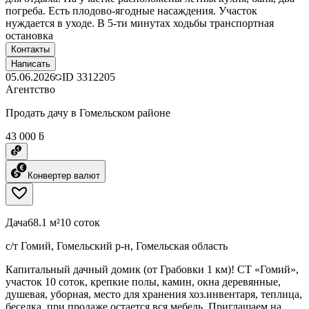
погреба. Есть плодово-ягодные насаждения. Участок
нуждается в уходе. В 5-ти минутах ходьбы транспортная
остановка
Контакты
Написать
05.06.2026
ID
3312205
Агентство
Продать дачу в Гомельском районе
43 000 ƃ
Конвертер валют
Дача
68.1 м²
10 соток
с/т Гомий, Гомельский р-н, Гомельская область
Капитальный дачный домик (от Грабовки 1 км)! СТ «Гомий»,
участок 10 соток, крепкие полы, камин, окна деревянные,
душевая, уборная, место для хранения хоз.инвентаря, теплица,
беседка, при продаже остается вся мебель. Приглашаем на