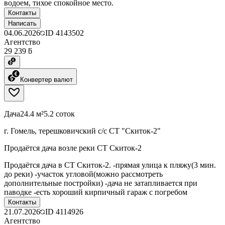
водоем, тихое спокойное место.
Контакты
Написать
04.06.2026
ID
4143502
Агентство
29 239 ƃ
Конвертер валют
Дача
24.4 м²
5.2 соток
г. Гомель, терешковичский с/с СТ "Скиток-2"
Продаётся дача возле реки СТ Скиток-2
Продаётся дача в СТ Скиток-2. -прямая улица к пляжу(3 мин.
до реки) -участок угловой(можно рассмотреть
дополнительные постройки) -дача не затапливается при
паводке -есть хороший кирпичный гараж с погребом
Контакты
21.07.2026
ID
4114926
Агентство