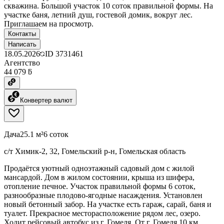
скважина. Большой участок 10 соток правильной формы. На
участке баня, летний душ, гостевой домик, вокруг лес.
Приглашаем на просмотр.
Контакты
Написать
18.05.2026
ID
3731461
Агентство
44 079 ƃ
Конвертер валют
Дача
25.1 м²
6 соток
с/т Химик-2, 32, Гомельский р-н, Гомельская область
Продаётся уютный одноэтажный садовый дом с жилой
мансардой. Дом в жилом состоянии, крыша из шифера,
отопление печное. Участок правильной формы 6 соток,
разнообразные плодово-ягодные насаждения. Установлен
новый бетонный забор. На участке есть гараж, сарай, баня и
туалет. Прекрасное месторасположение рядом лес, озеро.
Ходит рейсовый автобус из г. Гомеля. От г. Гомеля 10 км.