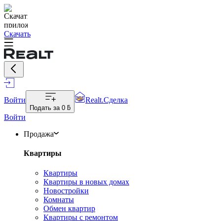
Скачать
Войти
Realt.Сделка
Подать за
0 ƃ
Войти
Продажа
Квартиры
Квартиры
Квартиры в новых домах
Новостройки
Комнаты
Обмен квартир
Квартиры с ремонтом