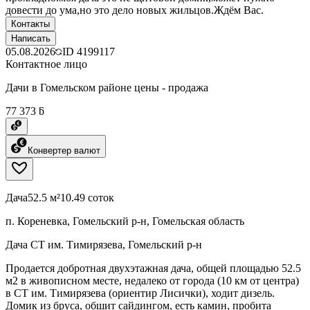
довести до ума,но это дело новых жильцов.Ждём Вас.
Контакты
Написать
05.08.2026
ID
4199117
Контактное лицо
Дачи в Гомельском районе цены - продажа
77 373 ƃ
Конвертер валют
Дача
52.5 м²
10.49 соток
п. Кореневка, Гомельский р-н, Гомельская область
Дача СТ им. Тимирязева, Гомельский р-н
Продается добротная двухэтажная дача, общей площадью 52.5
м2 в живописном месте, недалеко от города (10 км от центра)
в СТ им. Тимирязева (ориентир Лисички), ходит дизель.
Домик из бруса, обшит сайдингом, есть камин, пробита