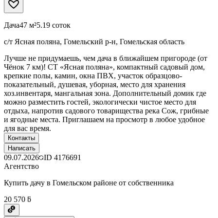
Дача
47 м²
5.19 соток
с/т Ясная поляна, Гомельский р-н, Гомельская область
Лучше не придумаешь, чем дача в ближайшем пригороде (от
Чёнок 7 км)! СТ «Ясная поляна», компактный садовый дом,
крепкие полы, камин, окна ПВХ, участок образцово-
показательный, душевая, уборная, место для хранения
хоз.инвентаря, мангальная зона. Дополнительный домик где
можно разместить гостей, экологически чистое место для
отдыха, напротив садового товарищества река Сож, грибные
и ягодные места. Приглашаем на просмотр в любое удобное
для вас время.
Контакты
Написать
09.07.2026
ID
4176691
Агентство
Купить дачу в Гомельском районе от собственника
20 570 ƃ