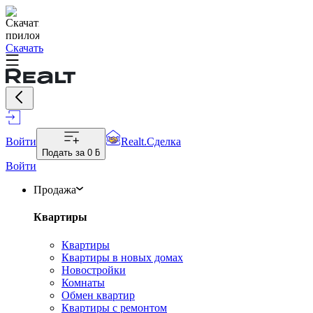
Скачать
Войти
Realt.Сделка
Подать за
0 ƃ
Войти
Продажа
Квартиры
Квартиры
Квартиры в новых домах
Новостройки
Комнаты
Обмен квартир
Квартиры с ремонтом