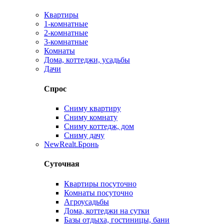
Квартиры
1-комнатные
2-комнатные
3-комнатные
Комнаты
Дома, коттеджи, усадьбы
Дачи
Спрос
Сниму квартиру
Сниму комнату
Сниму коттедж, дом
Сниму дачу
New
Realt.Бронь
Суточная
Квартиры посуточно
Комнаты посуточно
Агроусадьбы
Дома, коттеджи на сутки
Базы отдыха, гостиницы, бани