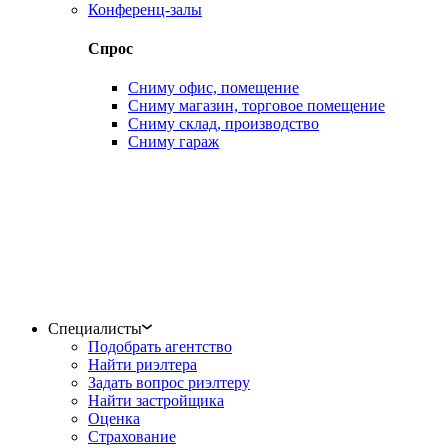
Конференц-залы
Спрос
Сниму офис, помещение
Сниму магазин, торговое помещение
Сниму склад, производство
Сниму гараж
Специалисты
Подобрать агентство
Найти риэлтера
Задать вопрос риэлтеру
Найти застройщика
Оценка
Страхование