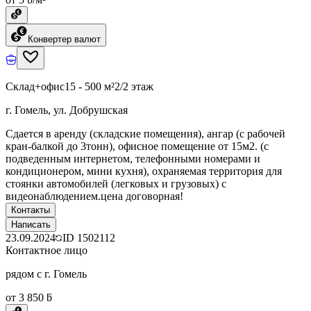
Конвертер валют
Склад+офис
15 - 500 м²
2/2 этаж
г. Гомель, ул. Добрушская
Cдается в аренду (складские помещения), ангар (с рабочей
кран-балкой до 3тонн), офисное помещение от 15м2. (с
подведенным интернетом, телефонными номерами и
кондиционером, мини кухня), охраняемая территория для
стоянки автомобилей (легковых и грузовых) с
видеонаблюдением.цена договорная!
Контакты
Написать
23.09.2024
ID
1502112
Контактное лицо
рядом с г. Гомель
от 3 850 ƃ