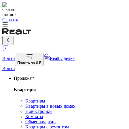
Скачать
Войти
Realt.Сделка
Подать за
0 ƃ
Войти
Продажа
Квартиры
Квартиры
Квартиры в новых домах
Новостройки
Комнаты
Обмен квартир
Квартиры с ремонтом