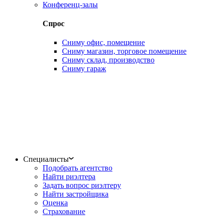
Конференц-залы
Спрос
Сниму офис, помещение
Сниму магазин, торговое помещение
Сниму склад, производство
Сниму гараж
Специалисты
Подобрать агентство
Найти риэлтера
Задать вопрос риэлтеру
Найти застройщика
Оценка
Страхование