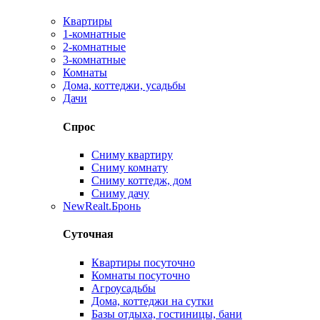
Квартиры
1-комнатные
2-комнатные
3-комнатные
Комнаты
Дома, коттеджи, усадьбы
Дачи
Спрос
Сниму квартиру
Сниму комнату
Сниму коттедж, дом
Сниму дачу
New
Realt.Бронь
Суточная
Квартиры посуточно
Комнаты посуточно
Агроусадьбы
Дома, коттеджи на сутки
Базы отдыха, гостиницы, бани