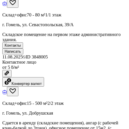
Склад+офис
70 - 80 м²
1/1 этаж
г. Гомель, ул. Севастопольская, 39/А
Складское помещение на первом этаже административного
здания.
Контакты
Написать
11.08.2025
ID
3848005
Контактное лицо
от 5 ƃ/м²
Конвертер валют
Склад+офис
15 - 500 м²
2/2 этаж
г. Гомель, ул. Добрушская
Cдается в аренду (складские помещения), ангар (с рабочей
кран-балкой до 3тонн), офисное помещение от 15м2. (с