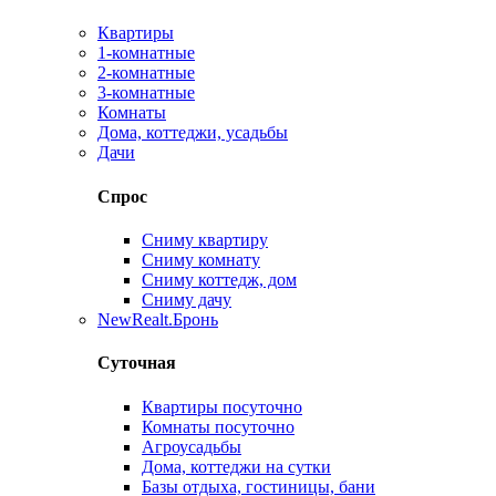
Квартиры
1-комнатные
2-комнатные
3-комнатные
Комнаты
Дома, коттеджи, усадьбы
Дачи
Спрос
Сниму квартиру
Сниму комнату
Сниму коттедж, дом
Сниму дачу
New
Realt.Бронь
Суточная
Квартиры посуточно
Комнаты посуточно
Агроусадьбы
Дома, коттеджи на сутки
Базы отдыха, гостиницы, бани