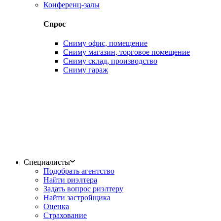
Конференц-залы
Спрос
Сниму офис, помещение
Сниму магазин, торговое помещение
Сниму склад, производство
Сниму гараж
Специалисты
Подобрать агентство
Найти риэлтера
Задать вопрос риэлтеру
Найти застройщика
Оценка
Страхование