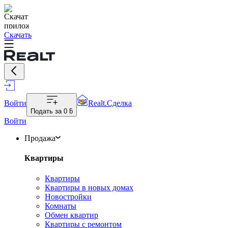
Скачать
Войти
Realt.Сделка
Подать за
0 ƃ
Войти
Продажа
Квартиры
Квартиры
Квартиры в новых домах
Новостройки
Комнаты
Обмен квартир
Квартиры с ремонтом