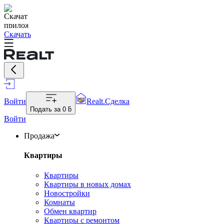
Скачать
Войти
Realt.Сделка
Подать за
0 ƃ
Войти
Продажа
Квартиры
Квартиры
Квартиры в новых домах
Новостройки
Комнаты
Обмен квартир
Квартиры с ремонтом