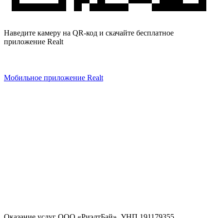
Наведите камеру на QR-код и скачайте бесплатное
приложение Realt
Мобильное приложение Realt
Оказание услуг
ООО «РиэлтБай»
,
УНП 191179355