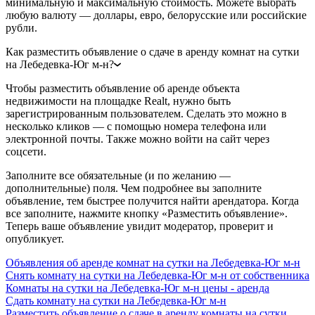
минимальную и максимальную стоимость. Можете выбрать
любую валюту — доллары, евро, белорусские или российские
рубли.
Как разместить объявление о сдаче в аренду комнат на сутки
на Лебедевка-Юг м-н?
Чтобы разместить объявление об аренде объекта
недвижимости на площадке Realt, нужно быть
зарегистрированным пользователем. Сделать это можно в
несколько кликов — с помощью номера телефона или
электронной почты. Также можно войти на сайт через
соцсети.
Заполните все обязательные (и по желанию —
дополнительные) поля. Чем подробнее вы заполните
объявление, тем быстрее получится найти арендатора. Когда
все заполните, нажмите кнопку «Разместить объявление».
Теперь ваше объявление увидит модератор, проверит и
опубликует.
Объявления об аренде комнат на сутки на Лебедевка-Юг м-н
Снять комнату на сутки на Лебедевка-Юг м-н от собственника
Комнаты на сутки на Лебедевка-Юг м-н цены - аренда
Сдать комнату на сутки на Лебедевка-Юг м-н
Разместить объявление о сдаче в аренду комнаты на сутки