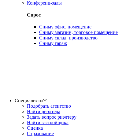
Конференц-залы
Спрос
Сниму офис, помещение
Сниму магазин, торговое помещение
Сниму склад, производство
Сниму гараж
Специалисты
Подобрать агентство
Найти риэлтера
Задать вопрос риэлтеру
Найти застройщика
Оценка
Страхование