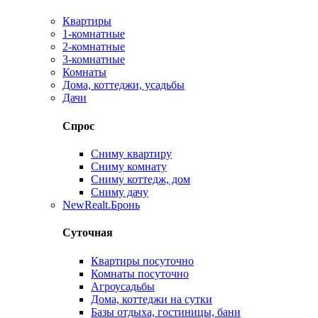
Квартиры
1-комнатные
2-комнатные
3-комнатные
Комнаты
Дома, коттеджи, усадьбы
Дачи
Спрос
Сниму квартиру
Сниму комнату
Сниму коттедж, дом
Сниму дачу
New
Realt.Бронь
Суточная
Квартиры посуточно
Комнаты посуточно
Агроусадьбы
Дома, коттеджи на сутки
Базы отдыха, гостиницы, бани