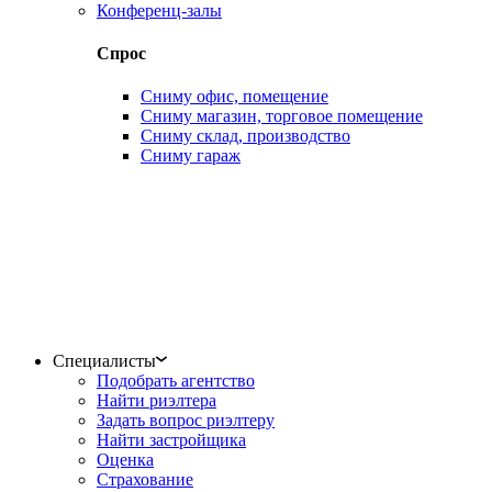
Конференц-залы
Спрос
Сниму офис, помещение
Сниму магазин, торговое помещение
Сниму склад, производство
Сниму гараж
Специалисты
Подобрать агентство
Найти риэлтера
Задать вопрос риэлтеру
Найти застройщика
Оценка
Страхование