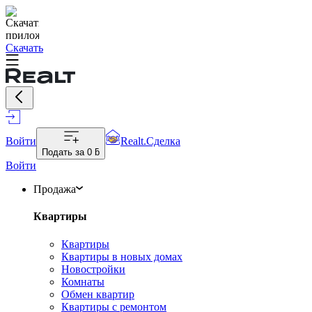
Скачать
Войти
Realt.Сделка
Подать за
0 ƃ
Войти
Продажа
Квартиры
Квартиры
Квартиры в новых домах
Новостройки
Комнаты
Обмен квартир
Квартиры с ремонтом