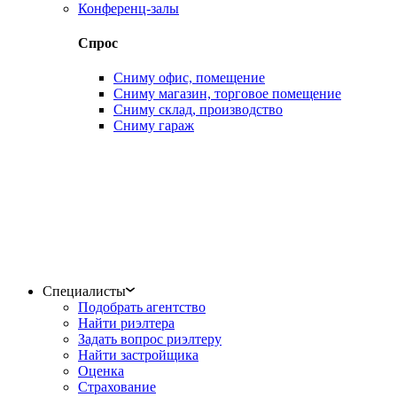
Конференц-залы
Спрос
Сниму офис, помещение
Сниму магазин, торговое помещение
Сниму склад, производство
Сниму гараж
Специалисты
Подобрать агентство
Найти риэлтера
Задать вопрос риэлтеру
Найти застройщика
Оценка
Страхование