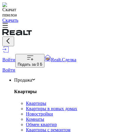
Скачать
Войти
Realt.Сделка
Подать за
0 ƃ
Войти
Продажа
Квартиры
Квартиры
Квартиры в новых домах
Новостройки
Комнаты
Обмен квартир
Квартиры с ремонтом