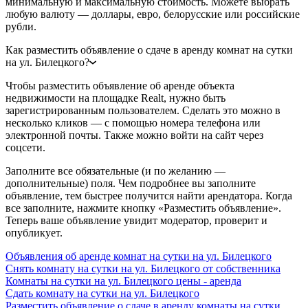
минимальную и максимальную стоимость. Можете выбрать
любую валюту — доллары, евро, белорусские или российские
рубли.
Как разместить объявление о сдаче в аренду комнат на сутки
на ул. Билецкого?
Чтобы разместить объявление об аренде объекта
недвижимости на площадке Realt, нужно быть
зарегистрированным пользователем. Сделать это можно в
несколько кликов — с помощью номера телефона или
электронной почты. Также можно войти на сайт через
соцсети.
Заполните все обязательные (и по желанию —
дополнительные) поля. Чем подробнее вы заполните
объявление, тем быстрее получится найти арендатора. Когда
все заполните, нажмите кнопку «Разместить объявление».
Теперь ваше объявление увидит модератор, проверит и
опубликует.
Объявления об аренде комнат на сутки на ул. Билецкого
Снять комнату на сутки на ул. Билецкого от собственника
Комнаты на сутки на ул. Билецкого цены - аренда
Сдать комнату на сутки на ул. Билецкого
Разместить объявление о сдаче в аренду комнаты на сутки