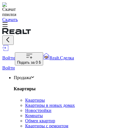
Скачать
Войти
Realt.Сделка
Подать за
0 ƃ
Войти
Продажа
Квартиры
Квартиры
Квартиры в новых домах
Новостройки
Комнаты
Обмен квартир
Квартиры с ремонтом