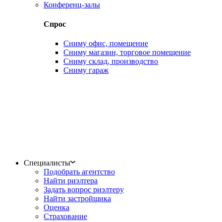
Конференц-залы
Спрос
Сниму офис, помещение
Сниму магазин, торговое помещение
Сниму склад, производство
Сниму гараж
Специалисты
Подобрать агентство
Найти риэлтера
Задать вопрос риэлтеру
Найти застройщика
Оценка
Страхование