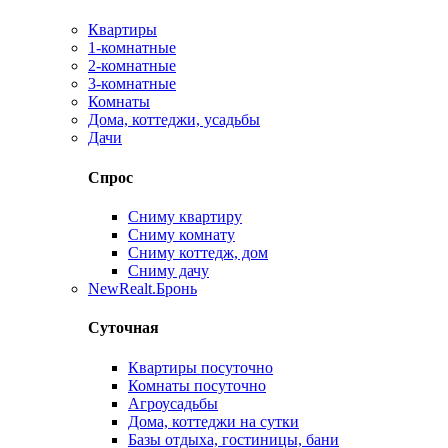
Квартиры
1-комнатные
2-комнатные
3-комнатные
Комнаты
Дома, коттеджи, усадьбы
Дачи
Спрос
Сниму квартиру
Сниму комнату
Сниму коттедж, дом
Сниму дачу
New
Realt.Бронь
Суточная
Квартиры посуточно
Комнаты посуточно
Агроусадьбы
Дома, коттеджи на сутки
Базы отдыха, гостиницы, бани