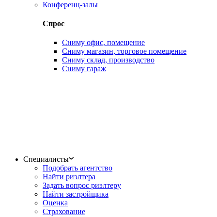
Конференц-залы
Спрос
Сниму офис, помещение
Сниму магазин, торговое помещение
Сниму склад, производство
Сниму гараж
Специалисты
Подобрать агентство
Найти риэлтера
Задать вопрос риэлтеру
Найти застройщика
Оценка
Страхование