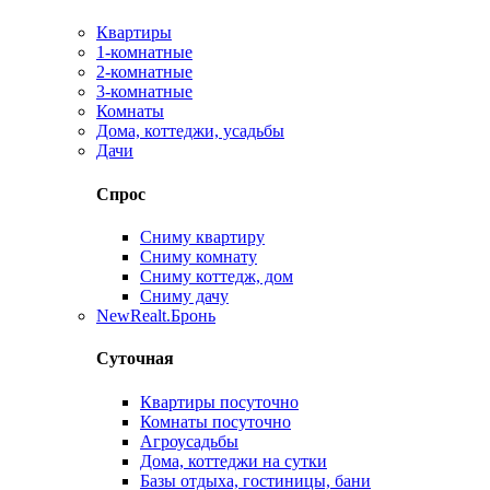
Квартиры
1-комнатные
2-комнатные
3-комнатные
Комнаты
Дома, коттеджи, усадьбы
Дачи
Спрос
Сниму квартиру
Сниму комнату
Сниму коттедж, дом
Сниму дачу
New
Realt.Бронь
Суточная
Квартиры посуточно
Комнаты посуточно
Агроусадьбы
Дома, коттеджи на сутки
Базы отдыха, гостиницы, бани