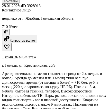
Контакты
28.01.2026
ID
3928913
Контактное лицо
недалеко от г. Жлобин, Гомельская область
710 ƃ/мес.
Конвертер валют
1 комн.
36 м²
3/4 этаж
г. Гомель, ул. Крестьянская, 26/3
Аренда возможна на месяц (включая период от 2-х недель и
более). Аренда до месяца или 1 месяц =800 бел. руб.
Долгосрочная аренда (от месяца и более) = 710 бел. руб. в
месяц (220 долларов/мес. по курсу НБ РБ). Потолки 3 м,
мебель, бытовая техника, телефон, Высокоскоростной
Интернет, кабельное ТВ. Парк, рынок, вокзал, остановки всех
видов транспорта - все в шаговой доступности. Квартира
расположена рядом с парком Румянцевых-Паскевичей на
берегу реки Сож. Рядом центральный рынок