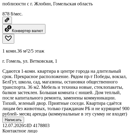
поблизости с г. Жлобин, Гомельская область
878 ƃ/мес.
Конвертер валют
1 комн.
36 м²
2/5 этаж
г. Гомель, ул. Ветковская, 1
Сдаются 1-комн. квартира в центре города на длительный
срок. Прекрасное расположение. Рядом пр-т Победы, вокзал,
БелГут, школа, сад, магазины, остановки общественного
транспорта. 36 м2. Мебель и техника новые, стеклопакеты,
балкон застеклен. Большая комната с нишей. Дом теплый,
после капитального ремонта, заменены коммуникации.
Тихий, зеленый двор. Приятные соседи. Квартира сдаётся
лицам без животных, только гражданам РБ и не курящим! 900
рублей- месяц аренды (коммунальные в эту сумму не входят)
Написать
12.07.2026
ID
4178803
Контактное лицо