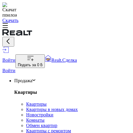
Скачать
Войти
Realt.Сделка
Подать за
0 ƃ
Войти
Продажа
Квартиры
Квартиры
Квартиры в новых домах
Новостройки
Комнаты
Обмен квартир
Квартиры с ремонтом